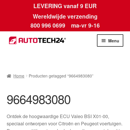
LEVERING vanaf 9 EUR
Wereldwijde verzending
800 996 0699
ma-vr 9-16
Ga
Ga
Menu
door
naar
naar
de
Home
navigatie
inhoud
Afdruk
Home
Producten getagged “9664983080”
Algemene voorwaarden
9664983080
Betalingen
Ontdek de hoogwaardige ECU Valeo BSI X01-00,
Contact
speciaal ontworpen voor Citroën en Peugeot voertuigen.