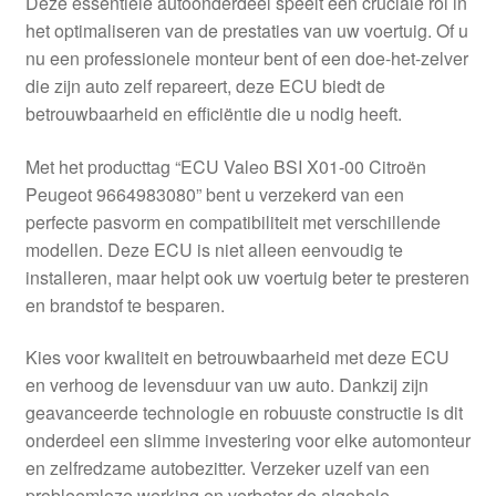
Deze essentiële autoonderdeel speelt een cruciale rol in
Kassa
het optimaliseren van de prestaties van uw voertuig. Of u
nu een professionele monteur bent of een doe-het-zelver
Klachten
die zijn auto zelf repareert, deze ECU biedt de
betrouwbaarheid en efficiëntie die u nodig heeft.
Klachtenprocedure
Met het producttag “ECU Valeo BSI X01-00 Citroën
Levering
Peugeot 9664983080” bent u verzekerd van een
perfecte pasvorm en compatibiliteit met verschillende
Mijn account
modellen. Deze ECU is niet alleen eenvoudig te
installeren, maar helpt ook uw voertuig beter te presteren
en brandstof te besparen.
Over ons
Kies voor kwaliteit en betrouwbaarheid met deze ECU
Privacybeleid
en verhoog de levensduur van uw auto. Dankzij zijn
geavanceerde technologie en robuuste constructie is dit
Wereldwijde verzending
onderdeel een slimme investering voor elke automonteur
en zelfredzame autobezitter. Verzeker uzelf van een
Winkelwagen
probleemloze werking en verbeter de algehele