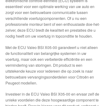
elektronische controle-eenheid (ECU) systeem is
Kassa
essentieel voor een optimale werking van uw auto en
zorgt voor een betrouwbare communicatie tussen
Klachten
verschillende voertuigcomponenten. Of u nu een
professionele monteur bent of een enthousiaste doe-het-
Klachtenprocedure
zelver, deze ECU biedt de kwaliteit en prestaties die u
nodig heeft om uw voertuig in topconditie te houden.
Levering
Met de ECU Valeo BSI X05-00 garandeert u niet alleen
Mijn account
de functionaliteit van belangrijke systemen in uw
voertuig, maar ook een verbeterde efficiëntie en een
vermindering van storingen. Dit product is een
Over ons
uitstekende keuze voor iedereen die op zoek is naar
betrouwbare vervangingsonderdelen voor Citroën en
Privacybeleid
Peugeot modellen.
Wereldwijde verzending
Investeer in de ECU Valeo BSI X05-00 en ervaar zelf de
unieke voordelen die deze hoogwaardige component te
Winkelwagen
bieden heeft. Door te kiezen voor dit product, verhoogt u