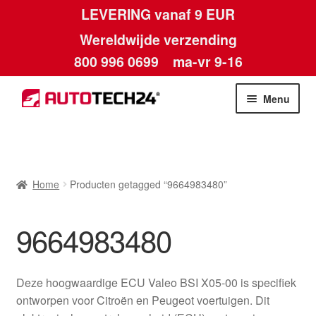
LEVERING vanaf 9 EUR
Wereldwijde verzending
800 996 0699
ma-vr 9-16
Ga
Ga
Menu
door
naar
naar
de
Home
navigatie
inhoud
Afdruk
Home
Producten getagged “9664983480”
Algemene voorwaarden
9664983480
Betalingen
Deze hoogwaardige ECU Valeo BSI X05-00 is specifiek
Contact
ontworpen voor Citroën en Peugeot voertuigen. Dit