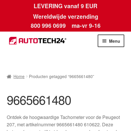
LEVERING vanaf 9 EUR
Wereldwijde verzending
800 996 0699
ma-vr 9-16
Ga
Ga
Menu
door
naar
naar
de
Home
navigatie
inhoud
Afdruk
Home
Producten getagged “9665661480”
Algemene voorwaarden
9665661480
Betalingen
Ontdek de hoogwaardige Tachometer voor de Peugeot
Contact
207, met artikelnummer 9665661480 610622. Deze