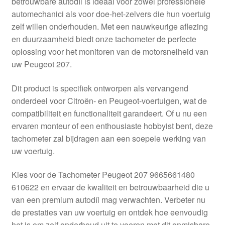
betrouwbare autodíl is ideaal voor zowel professionele
Kassa
automechanici als voor doe-het-zelvers die hun voertuig
zelf willen onderhouden. Met een nauwkeurige aflezing
Klachten
en duurzaamheid biedt onze tachometer de perfecte
oplossing voor het monitoren van de motorsnelheid van
Klachtenprocedure
uw Peugeot 207.
Levering
Dit product is specifiek ontworpen als vervangend
onderdeel voor Citroën- en Peugeot-voertuigen, wat de
Mijn account
compatibiliteit en functionaliteit garandeert. Of u nu een
ervaren monteur of een enthousiaste hobbyist bent, deze
tachometer zal bijdragen aan een soepele werking van
Over ons
uw voertuig.
Privacybeleid
Kies voor de Tachometer Peugeot 207 9665661480
610622 en ervaar de kwaliteit en betrouwbaarheid die u
Wereldwijde verzending
van een premium autodíl mag verwachten. Verbeter nu
de prestaties van uw voertuig en ontdek hoe eenvoudig
Winkelwagen
het is om zelf onderhoud uit te voeren met dit onmisbare