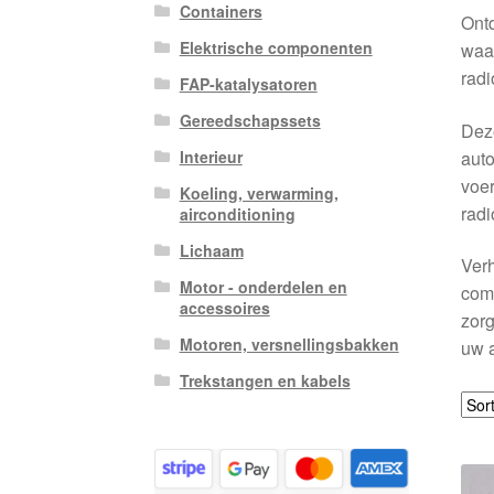
Containers
Ont
Elektrische componenten
waa
radi
FAP-katalysatoren
Gereedschapssets
Deze
auto
Interieur
voer
Koeling, verwarming,
radi
airconditioning
Lichaam
Verh
Motor - onderdelen en
comp
accessoires
zorg
Motoren, versnellingsbakken
uw a
Trekstangen en kabels