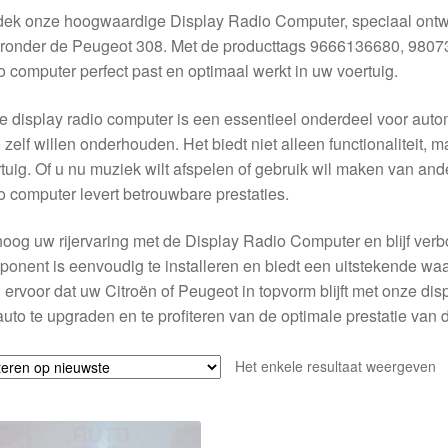
dek onze hoogwaardige Display Radio Computer, speciaal ontw
ronder de Peugeot 308. Met de producttags 9666136680, 980
o computer perfect past en optimaal werkt in uw voertuig.
 display radio computer is een essentieel onderdeel voor auto
 zelf willen onderhouden. Het biedt niet alleen functionaliteit,
tuig. Of u nu muziek wilt afspelen of gebruik wil maken van and
o computer levert betrouwbare prestaties.
oog uw rijervaring met de Display Radio Computer en blijf verb
onent is eenvoudig te installeren en biedt een uitstekende waa
 ervoor dat uw Citroën of Peugeot in topvorm blijft met onze di
uto te upgraden en te profiteren van de optimale prestatie van d
Het enkele resultaat weergeven