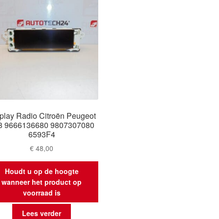
play Radio Citroën Peugeot
8 9666136680 9807307080
6593F4
€
48,00
Houdt u op de hoogte
wanneer het product op
voorraad is
Lees verder