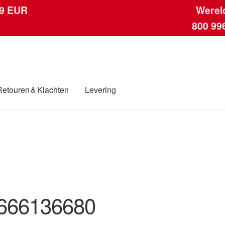
 9 EUR
Werel
800 99
Retouren & Klachten
Levering
ngen
Contact
Kassa
Klachten
Klachtenprocedure
Levering
Mijn acc
ding
Winkelwagen
666136680