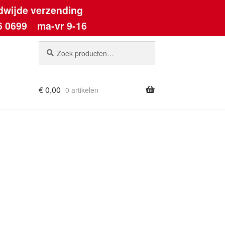
dwijde verzending
6 0699
ma-vr 9-16
Zoeken
Zoeken
naar:
€
0,00
0 artikelen
ount