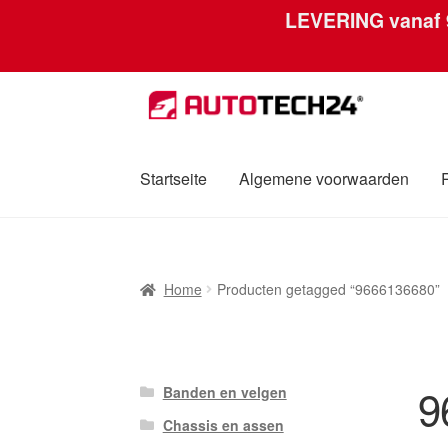
LEVERING vanaf
Ga
Ga
door
naar
naar
de
navigatie
inhoud
Startseite
Algemene voorwaarden
Home
Afdruk
Algemene voorwaarden
Betali
Home
Producten getagged “9666136680”
Over ons
Privacybeleid
Wereldwijde verzen
9
Banden en velgen
Chassis en assen