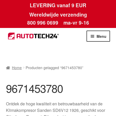
LEVERING vanaf 9 EUR
Wereldwijde verzending
800 996 0699
ma-vr 9-16
Ga
Ga
Menu
door
naar
naar
de
Home
navigatie
inhoud
Afdruk
Home
Producten getagged “9671453780”
Algemene voorwaarden
9671453780
Betalingen
Ontdek de hoge kwaliteit en betrouwbaarheid van de
Contact
Klimakompresor Sanden SD6V12 1926, geschikt voor