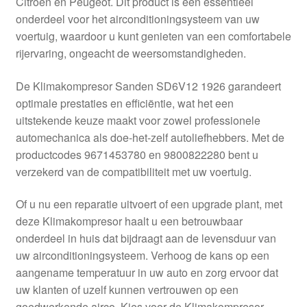
Citroën en Peugeot. Dit product is een essentieel
Kassa
onderdeel voor het airconditioningsysteem van uw
voertuig, waardoor u kunt genieten van een comfortabele
Klachten
rijervaring, ongeacht de weersomstandigheden.
Klachtenprocedure
De Klimakompresor Sanden SD6V12 1926 garandeert
optimale prestaties en efficiëntie, wat het een
Levering
uitstekende keuze maakt voor zowel professionele
automechanica als doe-het-zelf autoliefhebbers. Met de
Mijn account
productcodes 9671453780 en 9800822280 bent u
verzekerd van de compatibiliteit met uw voertuig.
Over ons
Of u nu een reparatie uitvoert of een upgrade plant, met
deze Klimakompresor haalt u een betrouwbaar
Privacybeleid
onderdeel in huis dat bijdraagt aan de levensduur van
uw airconditioningsysteem. Verhoog de kans op een
Wereldwijde verzending
aangename temperatuur in uw auto en zorg ervoor dat
uw klanten of uzelf kunnen vertrouwen op een
Winkelwagen
goedwerkende airco. Kies voor de Klimakompresor