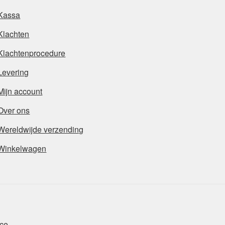
Kassa
Klachten
Klachtenprocedure
Levering
Mijn account
Over ons
Wereldwijde verzending
Winkelwagen
ce
.