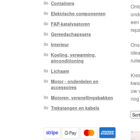
Containers
Ont
Elektrische componenten
onde
een 
FAP-katalysatoren
repa
Gereedschapssets
Ons 
Interieur
idea
Koeling, verwarming,
ruit
airconditioning
Lichaam
Kies
Motor - onderdelen en
kwal
accessoires
uw v
Motoren, versnellingsbakken
nog 
Trekstangen en kabels