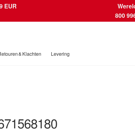
 9 EUR
Werel
800 99
Retouren & Klachten
Levering
ngen
Contact
Kassa
Klachten
Klachtenprocedure
Levering
Mijn acc
ding
Winkelwagen
671568180