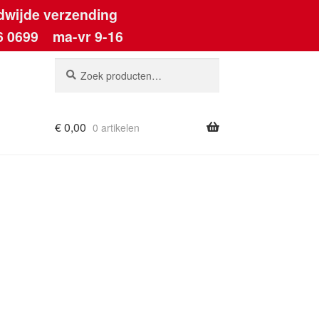
dwijde verzending
6 0699
ma-vr 9-16
Zoeken
Zoeken
naar:
€
0,00
0 artikelen
ount