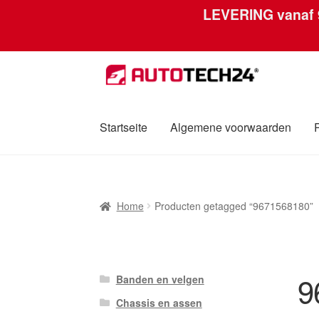
LEVERING vanaf
Ga
Ga
door
naar
naar
de
navigatie
inhoud
Startseite
Algemene voorwaarden
Home
Afdruk
Algemene voorwaarden
Betali
Home
Producten getagged “9671568180”
Over ons
Privacybeleid
Wereldwijde verzen
9
Banden en velgen
Chassis en assen