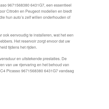
casso 9671568380 6431G7, een essentieel
voor Citroën en Peugeot modellen en biedt
ie hun auto’s zelf willen onderhouden of
ar ook eenvoudig te installeren, wat het een
ebbers. Het reservoir zorgt ervoor dat uw
eid tijdens het rijden.
evensduur en uitstekende prestaties. De
teren van uw rijervaring en het behoud van
oën C4 Picasso 9671568380 6431G7 vandaag