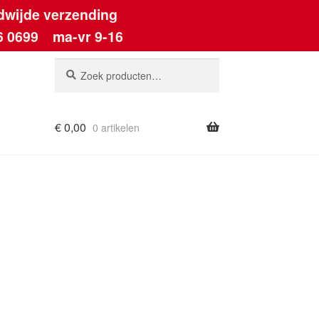
dwijde verzending
6 0699
ma-vr 9-16
Zoeken
Zoeken
naar:
€
0,00
0 artikelen
ount