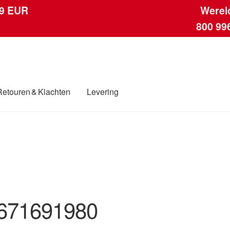
 9 EUR
Werel
800 99
Retouren & Klachten
Levering
ngen
Contact
Kassa
Klachten
Klachtenprocedure
Levering
Mijn acc
ding
Winkelwagen
671691980