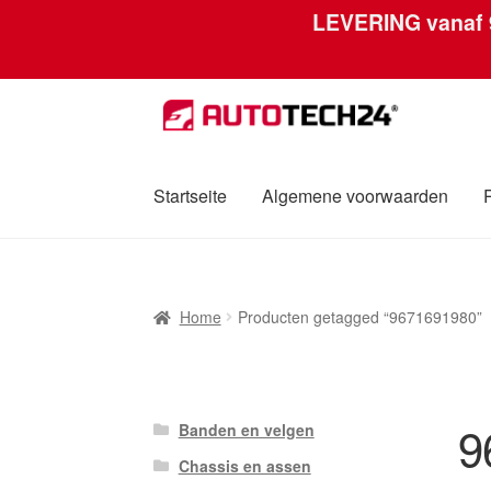
LEVERING vanaf
Ga
Ga
door
naar
naar
de
navigatie
inhoud
Startseite
Algemene voorwaarden
Home
Afdruk
Algemene voorwaarden
Betali
Home
Producten getagged “9671691980”
Over ons
Privacybeleid
Wereldwijde verzen
9
Banden en velgen
Chassis en assen