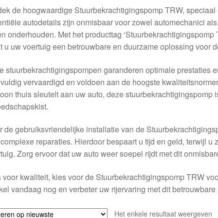
dek de hoogwaardige Stuurbekrachtigingspomp TRW, speciaal 
ntiële autodetails zijn onmisbaar voor zowel automechanici als 
len onderhouden. Met het producttag ‘Stuurbekrachtigingspo
t u uw voertuig een betrouwbare en duurzame oplossing voor de
 stuurbekrachtigingspompen garanderen optimale prestaties en
vuldig vervaardigd en voldoen aan de hoogste kwaliteitsnormen.
on thuis sleutelt aan uw auto, deze stuurbekrachtigingspomp 
edschapskist.
 de gebruiksvriendelijke installatie van de Stuurbekrachtigin
complexe reparaties. Hierdoor bespaart u tijd en geld, terwijl u 
tuig. Zorg ervoor dat uw auto weer soepel rijdt met dit onmisba
 voor kwaliteit, kies voor de Stuurbekrachtigingspomp TRW voo
el vandaag nog en verbeter uw rijervaring met dit betrouwbare 
Het enkele resultaat weergeven