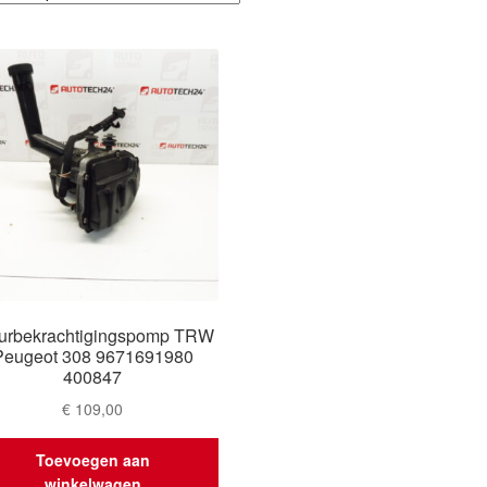
urbekrachtigingspomp TRW
Peugeot 308 9671691980
400847
€
109,00
Toevoegen aan
winkelwagen