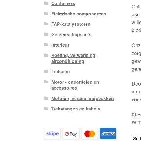
Containers
Ont
Elektrische componenten
esse
wil
FAP-katalysatoren
bied
Gereedschapssets
Onze
Interieur
zorg
Koeling, verwarming,
gewo
airconditioning
gere
Lichaam
Motor - onderdelen en
Door
accessoires
aan 
Motoren, versnellingsbakken
voer
Trekstangen en kabels
Kies
Wink