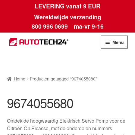
LEVERING vanaf 9 EUR
Wereldwijde verzending
800 996 0699
ma-vr 9-16
Ga
Ga
Menu
door
naar
naar
de
Home
navigatie
inhoud
Afdruk
Home
Producten getagged “9674055680”
Algemene voorwaarden
9674055680
Betalingen
Ontdek de hoogwaardig Elektrisch Servo Pomp voor de
Contact
Citroën C4 Picasso, met de onderdelen nummers