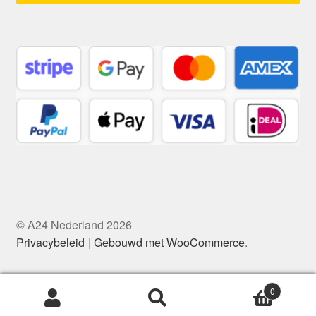
© A24 Nederland 2026
Privacybeleid
Gebouwd met WooCommerce
.
0
Zoeken
Zoeken
naar: