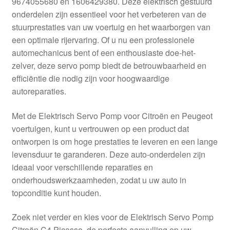
9674055680 en 1606429380. Deze elektrisch gestuurd
Kassa
onderdelen zijn essentieel voor het verbeteren van de
stuurprestaties van uw voertuig en het waarborgen van
Klachten
een optimale rijervaring. Of u nu een professionele
automechanicus bent of een enthousiaste doe-het-
Klachtenprocedure
zelver, deze servo pomp biedt de betrouwbaarheid en
efficiëntie die nodig zijn voor hoogwaardige
Levering
autoreparaties.
Mijn account
Met de Elektrisch Servo Pomp voor Citroën en Peugeot
voertuigen, kunt u vertrouwen op een product dat
ontworpen is om hoge prestaties te leveren en een lange
Over ons
levensduur te garanderen. Deze auto-onderdelen zijn
ideaal voor verschillende reparaties en
Privacybeleid
onderhoudswerkzaamheden, zodat u uw auto in
topconditie kunt houden.
Wereldwijde verzending
Zoek niet verder en kies voor de Elektrisch Servo Pomp
Winkelwagen
Citroën C4 Picasso, de perfecte aanvulling op uw