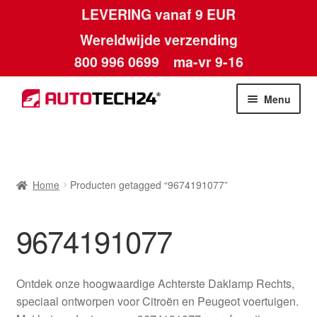
LEVERING vanaf 9 EUR
Wereldwijde verzending
800 996 0699
ma-vr 9-16
Ga
Ga
Menu
door
naar
naar
de
Home
navigatie
inhoud
Afdruk
Home
Producten getagged “9674191077”
Algemene voorwaarden
9674191077
Betalingen
Ontdek onze hoogwaardige Achterste Daklamp Rechts,
Contact
speciaal ontworpen voor Citroën en Peugeot voertuigen.