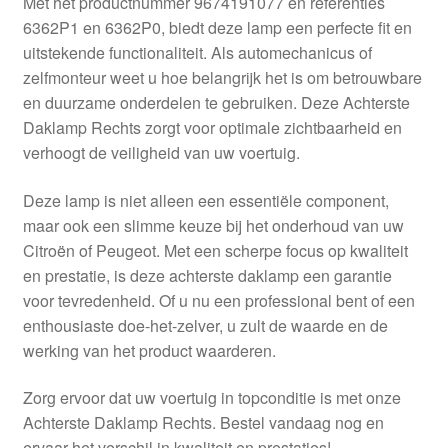
Met het productnummer 9674191077 en referenties
Kassa
6362P1 en 6362P0, biedt deze lamp een perfecte fit en
uitstekende functionaliteit. Als automechanicus of
Klachten
zelfmonteur weet u hoe belangrijk het is om betrouwbare
en duurzame onderdelen te gebruiken. Deze Achterste
Klachtenprocedure
Daklamp Rechts zorgt voor optimale zichtbaarheid en
verhoogt de veiligheid van uw voertuig.
Levering
Deze lamp is niet alleen een essentiële component,
Mijn account
maar ook een slimme keuze bij het onderhoud van uw
Citroën of Peugeot. Met een scherpe focus op kwaliteit
en prestatie, is deze achterste daklamp een garantie
Over ons
voor tevredenheid. Of u nu een professional bent of een
enthousiaste doe-het-zelver, u zult de waarde en de
Privacybeleid
werking van het product waarderen.
Wereldwijde verzending
Zorg ervoor dat uw voertuig in topconditie is met onze
Achterste Daklamp Rechts. Bestel vandaag nog en
Winkelwagen
ervaar het verschil in kwaliteit en prestaties!