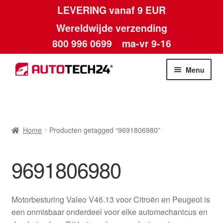
LEVERING vanaf 9 EUR
Wereldwijde verzending
800 996 0699
ma-vr 9-16
Ga
Ga
Menu
door
naar
naar
de
Home
navigatie
inhoud
Afdruk
Home
Producten getagged “9691806980”
Algemene voorwaarden
9691806980
Betalingen
Motorbesturing Valeo V46.13 voor Citroën en Peugeot is
Contact
een onmisbaar onderdeel voor elke automechanicus en