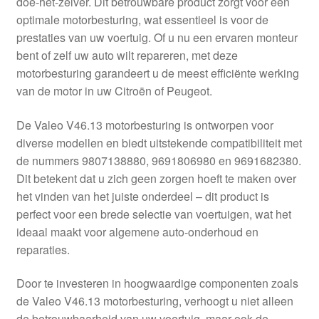
doe-het-zelver. Dit betrouwbare product zorgt voor een
Kassa
optimale motorbesturing, wat essentieel is voor de
prestaties van uw voertuig. Of u nu een ervaren monteur
Klachten
bent of zelf uw auto wilt repareren, met deze
motorbesturing garandeert u de meest efficiënte werking
Klachtenprocedure
van de motor in uw Citroën of Peugeot.
Levering
De Valeo V46.13 motorbesturing is ontworpen voor
diverse modellen en biedt uitstekende compatibiliteit met
Mijn account
de nummers 9807138880, 9691806980 en 9691682380.
Dit betekent dat u zich geen zorgen hoeft te maken over
het vinden van het juiste onderdeel – dit product is
Over ons
perfect voor een brede selectie van voertuigen, wat het
ideaal maakt voor algemene auto-onderhoud en
Privacybeleid
reparaties.
Wereldwijde verzending
Door te investeren in hoogwaardige componenten zoals
de Valeo V46.13 motorbesturing, verhoogt u niet alleen
Winkelwagen
de betrouwbaarheid van uw voertuig, maar ook de