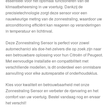
essentieel voor het optimaal functioneren van de
Kassa
klimaatbeheersing in uw voertuig. Dankzij de
precisietechnologie zorgt deze sensor voor een
Klachten
nauwkeurige meting van de zonnestraling, waardoor uw
airconditioning efficiënt kan reageren op veranderingen
Klachtenprocedure
in temperatuur en lichtinval.
Levering
Deze Zonnestraling Sensor is perfect voor zowel
automechanici als doe-het-zelvers die op zoek zijn naar
Mijn account
een betrouwbare oplossing voor hun Citroën of Peugeot.
Met eenvoudige installatie en compatibiliteit met
verschillende modellen, is dit onderdeel een onmisbare
Over ons
aanvulling voor elke autoreparatie of onderhoudsklus.
Privacybeleid
Kies voor kwaliteit en betrouwbaarheid met onze
Zonnestraling Sensor en verbeter de rijervaring en het
Wereldwijde verzending
comfort van uw voertuig. Bestel vandaag nog en ervaar
het verschil!
Winkelwagen