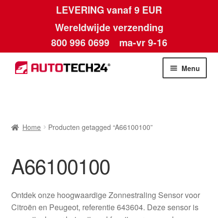
LEVERING vanaf 9 EUR
Wereldwijde verzending
800 996 0699
ma-vr 9-16
Ga
Ga
Menu
door
naar
naar
de
Home
navigatie
inhoud
Afdruk
Home
Producten getagged “A66100100”
Algemene voorwaarden
A66100100
Betalingen
Ontdek onze hoogwaardige Zonnestraling Sensor voor
Contact
Citroën en Peugeot, referentie 643604. Deze sensor is