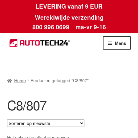
LEVERING vanaf 9 EUR
Wereldwijde verzending
800 996 0699
ma-vr 9-16
Ga
Ga
Menu
door
naar
naar
de
Home
navigatie
inhoud
Afdruk
Home
Producten getagged “C8/807”
Algemene voorwaarden
C8/807
Betalingen
Contact
Het enkele resultaat weergeven