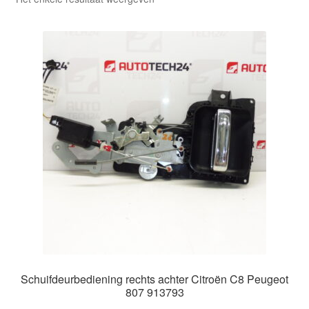
Kassa
Klachten
Klachtenprocedure
Levering
Mijn account
Over ons
Privacybeleid
Wereldwijde verzending
Schuifdeurbediening rechts achter Citroën C8 Peugeot
807 913793
Winkelwagen