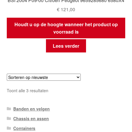
BSI 2004 P09-00 Citroën Peugeot 9659285680 6580X4
€
121,00
Houdt u op de hoogte wanneer het product op
voorraad is
Lees verder
Gesorteerd
Toont alle 3 resultaten
op
nieuwste
Banden en velgen
Chassis en assen
Containers