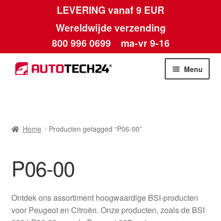
LEVERING vanaf 9 EUR
Wereldwijde verzending
800 996 0699
ma-vr 9-16
Ga
Ga
Menu
door
naar
naar
de
Home
navigatie
inhoud
Afdruk
Home
Producten getagged “P06-00”
Algemene voorwaarden
P06-00
Betalingen
Ontdek ons assortiment hoogwaardige BSI-producten
Contact
voor Peugeot en Citroën. Onze producten, zoals de BSI