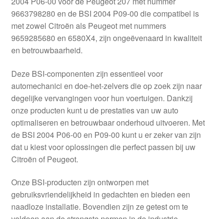
2004 P06-00 voor de Peugeot 207 met nummer
Kassa
9663798280 en de BSI 2004 P09-00 die compatibel is
met zowel Citroën als Peugeot met nummers
Klachten
9659285680 en 6580X4, zijn ongeëvenaard in kwaliteit
en betrouwbaarheid.
Klachtenprocedure
Deze BSI-componenten zijn essentieel voor
Levering
automechanici en doe-het-zelvers die op zoek zijn naar
degelijke vervangingen voor hun voertuigen. Dankzij
Mijn account
onze producten kunt u de prestaties van uw auto
optimaliseren en betrouwbaar onderhoud uitvoeren. Met
de BSI 2004 P06-00 en P09-00 kunt u er zeker van zijn
Over ons
dat u kiest voor oplossingen die perfect passen bij uw
Citroën of Peugeot.
Privacybeleid
Onze BSI-producten zijn ontworpen met
Wereldwijde verzending
gebruiksvriendelijkheid in gedachten en bieden een
naadloze installatie. Bovendien zijn ze getest om te
Winkelwagen
voldoen aan de strengste normen in de industrie,