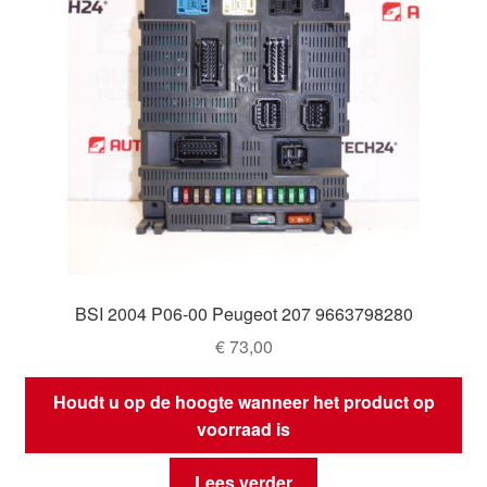
BSI 2004 P06-00 Peugeot 207 9663798280
€
73,00
Houdt u op de hoogte wanneer het product op
voorraad is
Lees verder