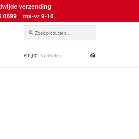
dwijde verzending
6 0699
ma-vr 9-16
Zoeken
Zoeken
naar:
€
0,00
0 artikelen
ount