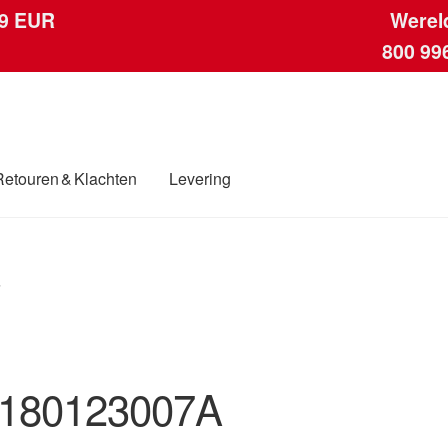
 9 EUR
Werel
800 99
Retouren & Klachten
Levering
ngen
Contact
Kassa
Klachten
Klachtenprocedure
Levering
Mijn acc
”
ding
Winkelwagen
180123007A