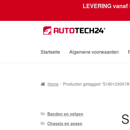
LEVERING vanaf
Ga
Ga
door
naar
naar
de
navigatie
inhoud
Startseite
Algemene voorwaarden
Home
Afdruk
Algemene voorwaarden
Betali
Home
Producten getagged “S180123007A
Over ons
Privacybeleid
Wereldwijde verzen
S
Banden en velgen
Chassis en assen