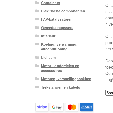
Containers
Ont
Elektrische componenten
esse
opti
FAP-katalysatoren
nive
Gereedschapssets
Of u
Interieur
prod
Koeling, verwarming,
het 
airconditioning
Lichaam
Door
Motor - onderdelen en
toek
accessoires
Con
Motoren, versnellingsbakken
nog
Trekstangen en kabels