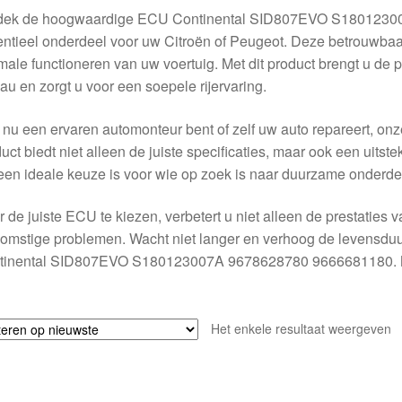
dek de hoogwaardige ECU Continental SID807EVO S1801230
ntieel onderdeel voor uw Citroën of Peugeot. Deze betrouwbaa
male functioneren van uw voertuig. Met dit product brengt u de 
au en zorgt u voor een soepele rijervaring.
 nu een ervaren automonteur bent of zelf uw auto repareert, onz
uct biedt niet alleen de juiste specificaties, maar ook een uitst
een ideale keuze is voor wie op zoek is naar duurzame onderde
 de juiste ECU te kiezen, verbetert u niet alleen de prestaties
omstige problemen. Wacht niet langer en verhoog de levensdu
tinental SID807EVO S180123007A 9678628780 9666681180. M
!
Het enkele resultaat weergeven