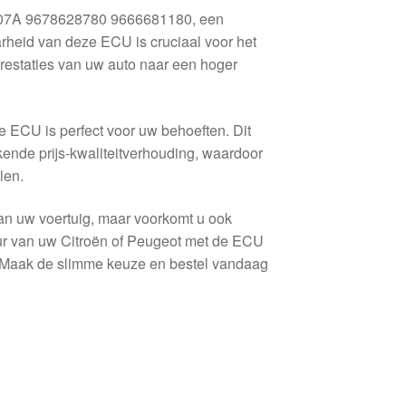
07A 9678628780 9666681180, een
rheid van deze ECU is cruciaal voor het
prestaties van uw auto naar een hoger
e ECU is perfect voor uw behoeften. Dit
ekende prijs-kwaliteitverhouding, waardoor
len.
 van uw voertuig, maar voorkomt u ook
ur van uw Citroën of Peugeot met de ECU
aak de slimme keuze en bestel vandaag