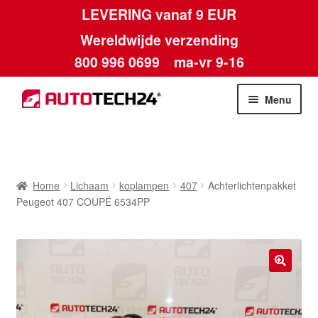
LEVERING vanaf 9 EUR
Wereldwijde verzending
800 996 0699
ma-vr 9-16
Ga
Ga
Menu
door
naar
naar
de
Home
navigatie
inhoud
Afdruk
Home
Lichaam
koplampen
407
Achterlichtenpakket
Peugeot 407 COUPÉ 6534PP
Algemene voorwaarden
Betalingen
🔍
Contact