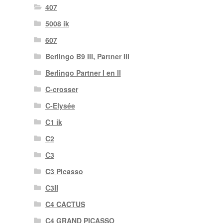
407
5008 ik
607
Berlingo B9 III, Partner III
Berlingo Partner I en II
C-crosser
C-Elysée
C1 ik
C2
C3
C3 Picasso
C3II
C4 CACTUS
C4 GRAND PICASSO