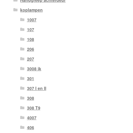
Handgreep achterdeur
koplampen
1007
107
108
206
207
3008 ik
301
307 I en II
308
308 T9
4007
406