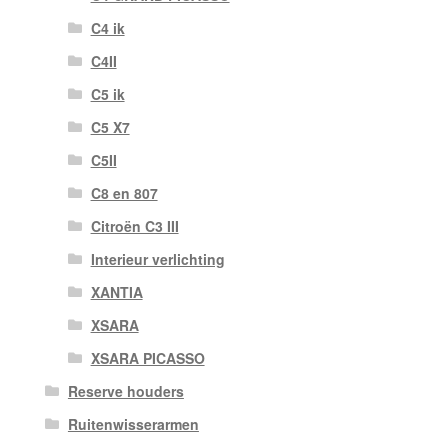
C4 ik
C4II
C5 ik
C5 X7
C5II
C8 en 807
Citroën C3 III
Interieur verlichting
XANTIA
XSARA
XSARA PICASSO
Reserve houders
Ruitenwisserarmen