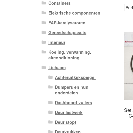
Containers
Elektrische componenten
FAP-katalysatoren
Gereedschapssets
Interieur
Koeling, verwarming,
airconditioning
Lichaam
Achteruitkijkspiegel
Bumpers en hun
onderdelen
Dashboard vullers
Set
Deur lijstwerk
C
Deur stopt
Deurkrukken