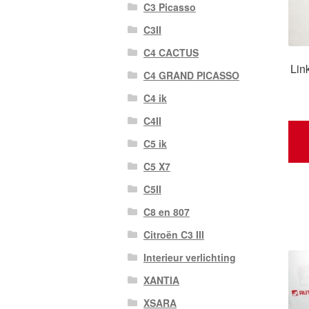
C3 Picasso
C3II
C4 CACTUS
Lin
C4 GRAND PICASSO
C4 ik
C4II
C5 ik
C5 X7
C5II
C8 en 807
Citroën C3 III
Interieur verlichting
XANTIA
XSARA