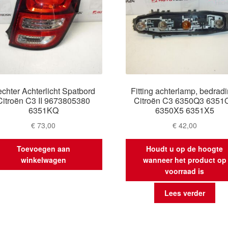
chter Achterlicht Spatbord
Fitting achterlamp, bedradi
Citroën C3 II 9673805380
Citroën C3 6350Q3 6351
6351KQ
6350X5 6351X5
€
73,00
€
42,00
Toevoegen aan
Houdt u op de hoogte
winkelwagen
wanneer het product op
voorraad is
Lees verder