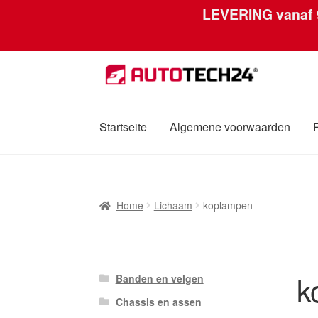
LEVERING vanaf
Ga
Ga
door
naar
naar
de
navigatie
inhoud
Startseite
Algemene voorwaarden
Home
Afdruk
Algemene voorwaarden
Betali
Home
Lichaam
koplampen
Over ons
Privacybeleid
Wereldwijde verzen
k
Banden en velgen
Chassis en assen