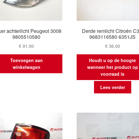
ker achterlicht Peugeot 3008
Derde remlicht Citroën C3 
9805510580
9683116580 6351JS
€
91,00
€
36,00
Toevoegen aan
Houdt u op de hoogte
winkelwagen
wanneer het product op
voorraad is
Lees verder