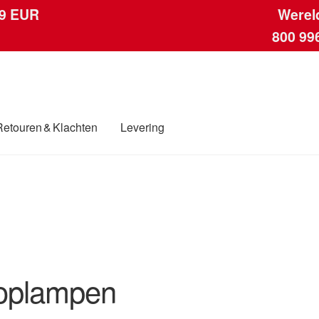
 9 EUR
Werel
800 99
Retouren & Klachten
Levering
ngen
Contact
Kassa
Klachten
Klachtenprocedure
Levering
Mijn acc
ding
Winkelwagen
oplampen