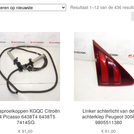
Resultaat 1–12 van de 436 result
 sproeikoppen KGQC Citroën
Linker achterlicht van d
4 Picasso 6438T4 6438T5
achterklep Peugeot 300
7414SG
9805511380
€
91,00
€
61,00