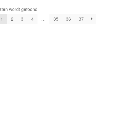
Gesorteerd
aten wordt getoond
op
1
2
3
4
…
35
36
37
nieuwste