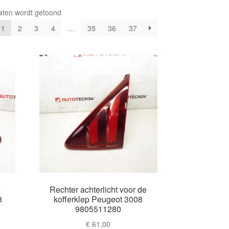
Gesorteerd
aten wordt getoond
op
1
2
3
4
…
35
36
37
nieuwste
e
Rechter achterlicht voor de
8
kofferklep Peugeot 3008
9805511280
€
61,00