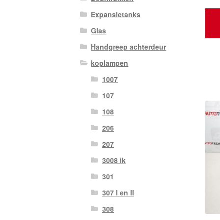
Expansietanks
Glas
Handgreep achterdeur
koplampen
1007
107
108
206
207
3008 ik
301
307 I en II
308