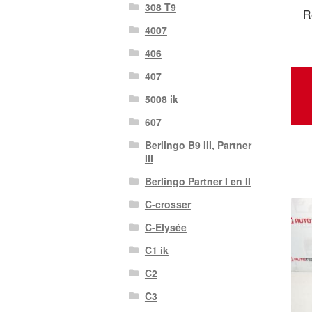
308 T9
R
4007
406
407
5008 ik
607
Berlingo B9 III, Partner
III
Berlingo Partner I en II
C-crosser
C-Elysée
C1 ik
C2
C3