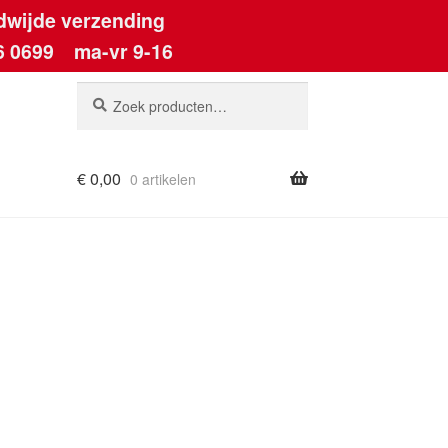
dwijde verzending
6 0699
ma-vr 9-16
Zoeken
Zoeken
naar:
€
0,00
0 artikelen
ount