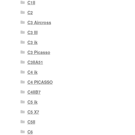
C1II
C2
C3 Aircross
C3 III
C3 ik
C3 Picasso
C3IIA51
C4 ik
C4 PICASSO
C4IIB7
C5 ik
C5 X7
C5II
C6