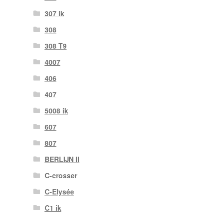
307 ik
308
308 T9
4007
406
407
5008 ik
607
807
BERLIJN II
C-crosser
C-Elysée
C1 ik