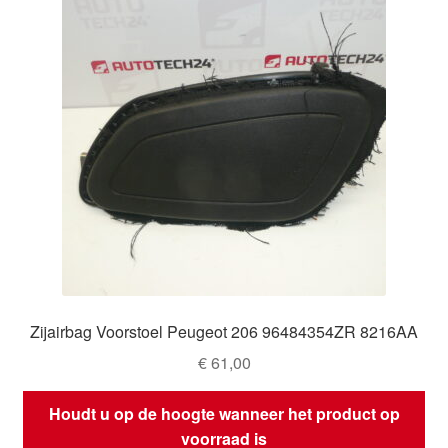
Zijairbag Voorstoel Peugeot 206 96484354ZR 8216AA
€
61,00
Houdt u op de hoogte wanneer het product op
voorraad is