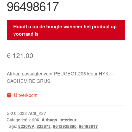
96498617
Houdt u op de hoogte wanneer het product op
voorraad is
€
121,00
Airbag passagier voor PEUGEOT 206 kleur HYK- –
CACHEMIRE GRIJS
Uitverkocht
SKU:
5333-AC8_K27
Categorieën:
206
,
Airbags
,
Interieur
Tags:
8220WV
,
822673
,
9642928880
,
96498617