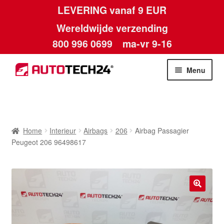
LEVERING vanaf 9 EUR
Wereldwijde verzending
800 996 0699
ma-vr 9-16
Ga
Ga
Menu
door
naar
naar
de
Home
navigatie
inhoud
Afdruk
Home
Interieur
Airbags
206
Airbag Passagier
Peugeot 206 96498617
Algemene voorwaarden
Betalingen
🔍
Contact