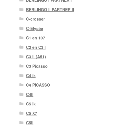
BERLINGO I PARTNER I
BERLINGO II PARTNER II
C-crosser
C-Elysée
C1 en 107
C2 en C3 I
C3 II (A51)
C3 Picasso
C4 ik
C4 PICASSO
C4II
C5 ik
C5 X7
C5II