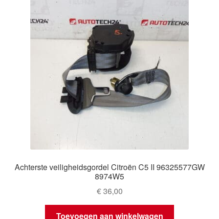
Achterste veiligheidsgordel Citroën C5 II 96325577GW
8974W5
€
36,00
Toevoegen aan winkelwagen