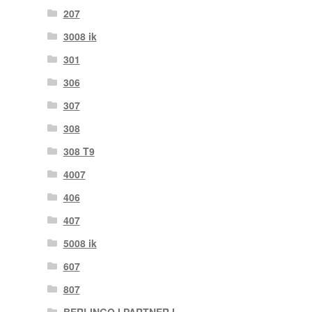
207
3008 ik
301
306
307
308
308 T9
4007
406
407
5008 ik
607
807