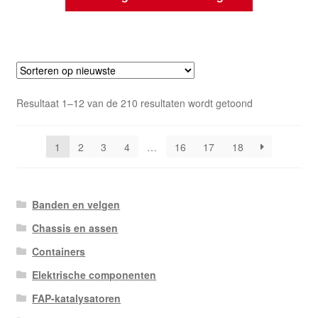
Gesorteerd
Resultaat 1–12 van de 210 resultaten wordt getoond
op
nieuwste
1
2
3
4
…
16
17
18
Banden en velgen
Chassis en assen
Containers
Elektrische componenten
FAP-katalysatoren