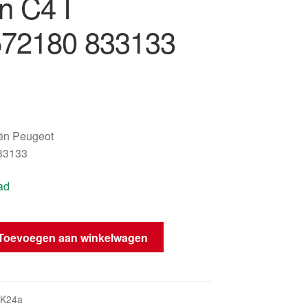
n C4 I
72180 833133
oën Peugeot
33133
ad
Toevoegen aan winkelwagen
ag
_K24a