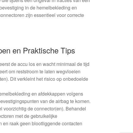
ie tijdens een ongeval in fracties van een
bevestiging in de hemelbekleding en
onnectoren zijn essentieel voor correcte
pen en Praktische Tips
eerst de accu los en wacht minimaal de tijd
seert om reststroom te laten wegvloeien
en). Dit verkleint het risico op onbedoelde
hemelbekleding en afdekkappen volgens
 bevestigingspunten van de airbag te komen.
l voorzichtig de connector(en). Behandel
ctoren met de gebruikelijke
 en raak geen blootliggende contacten