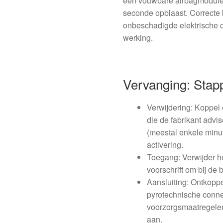
een vouwbare airbagmodule d
seconde opblaast. Correcte 
onbeschadigde elektrische c
werking.
Vervanging: Stap
Verwijdering: Koppel 
die de fabrikant advi
(meestal enkele minut
activering.
Toegang: Verwijder 
voorschrift om bij de
Aansluiting: Ontkoppe
pyrotechnische conne
voorzorgsmaatregelen
aan.