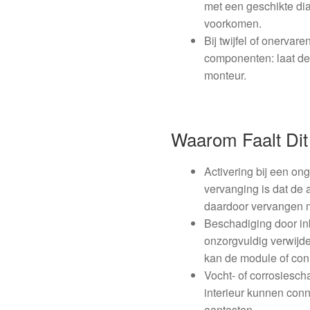
met een geschikte di
voorkomen.
Bij twijfel of onerva
componenten: laat d
monteur.
Waarom Faalt Dit
Activering bij een o
vervanging is dat de 
daardoor vervangen 
Beschadiging door i
onzorgvuldig verwijd
kan de module of co
Vocht- of corrosiescha
interieur kunnen conn
aantasten.