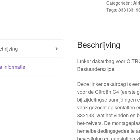
Categorieën:
Ai
9646572180
Tags:
833133
,
9
833133
hoeveelheid
Beschrijving
hrijving
Linker dakairbag voor CITR
a informatie
Bestuurderszijde.
Deze linker dakairbag is ee
voor de Citroën C4 (eerste 
bij zijdelingse aanrijdingen 
vaak gezocht op kentallen
833133, wat het vinden en b
het-zelvers. De montageplaat
hemelbekledingsgedeelte aan
bevestiging en aansluiting z