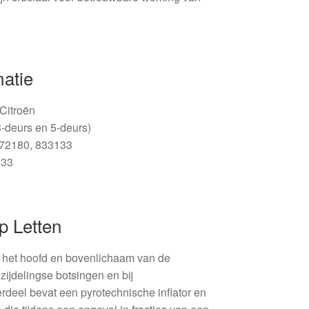
matie
 Citroën
3-deurs en 5-deurs)
572180, 833133
133
p Letten
 het hoofd en bovenlichaam van de
zijdelingse botsingen en bij
rdeel bevat een pyrotechnische inflator en