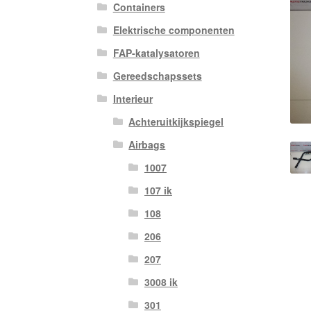
Containers
Elektrische componenten
FAP-katalysatoren
Gereedschapssets
Interieur
Achteruitkijkspiegel
Airbags
1007
107 ik
108
206
207
3008 ik
301