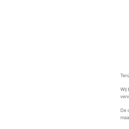
Tenz
Wij 
verv
De o
maa