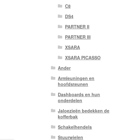
C8
DS4
PARTNER II
PARTNER III
XSARA
XSARA PICASSO
Ander
Armleuningen en
hoofdsteunen
Dashboards en hun
onderdelen
Jaloezieën bedekken de
kofferbak
Schakelhendels
Stuurwielen