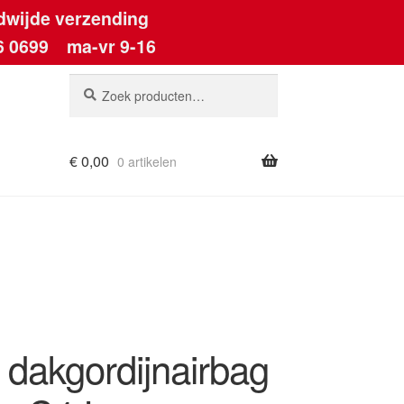
dwijde verzending
6 0699
ma-vr 9-16
Zoeken
Zoeken
naar:
€
0,00
0 artikelen
ount
 dakgordijnairbag