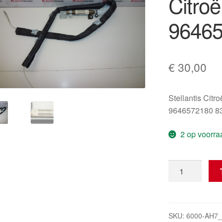
Citroë
96465
€
30,00
Stellantis Citr
9646572180 8
2 op voorra
Linker
dakgordijnairb
Citroën
C4
I
SKU:
6000-AH7