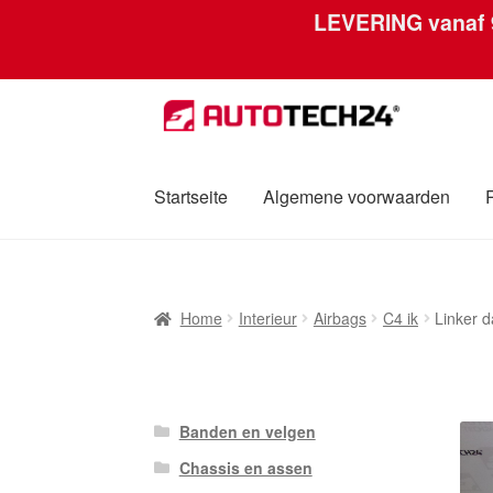
LEVERING vanaf
Ga
Ga
door
naar
naar
de
navigatie
inhoud
Startseite
Algemene voorwaarden
Home
Afdruk
Algemene voorwaarden
Betali
Home
Interieur
Airbags
C4 ik
Linker 
Over ons
Privacybeleid
Wereldwijde verzen
Banden en velgen
Chassis en assen