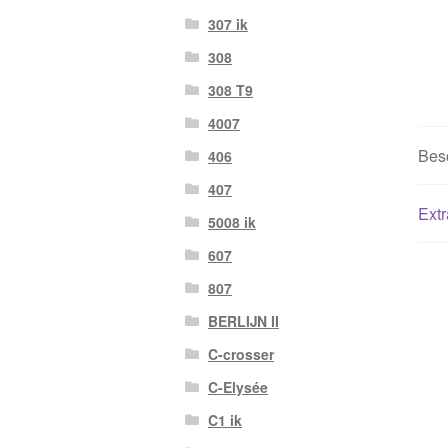
307 ik
308
308 T9
4007
Besc
406
407
Extr
5008 ik
607
807
BERLIJN II
C-crosser
C-Elysée
C1 ik