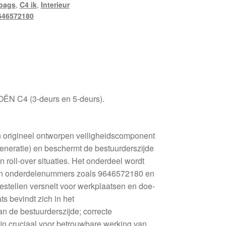
rbags
,
C4 ik
,
Interieur
646572180
OËN C4 (3-deurs en 5-deurs).
n origineel ontworpen veiligheidscomponent
generatie) en beschermt de bestuurderszijde
en roll-over situaties. Het onderdeel wordt
 en onderdelenummers zoals 9646572180 en
estellen versnelt voor werkplaatsen en doe-
s bevindt zich in het
 de bestuurderszijde; correcte
ijn cruciaal voor betrouwbare werking van