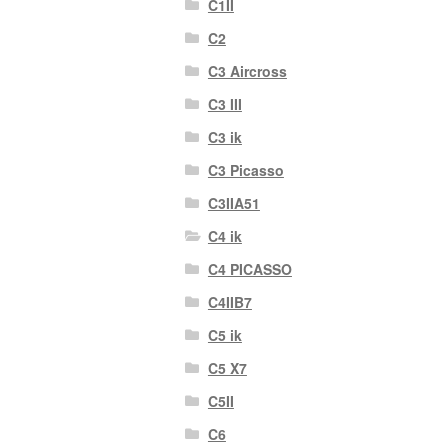
C1II
C2
C3 Aircross
C3 III
C3 ik
C3 Picasso
C3IIA51
C4 ik
C4 PICASSO
C4IIB7
C5 ik
C5 X7
C5II
C6