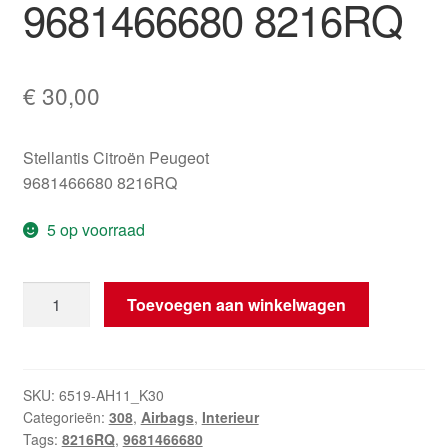
9681466680 8216RQ
€
30,00
Stellantis Citroën Peugeot
9681466680 8216RQ
5 op voorraad
Rechter
Toevoegen aan winkelwagen
voorste
airbag
Peugeot
308
SKU:
6519-AH11_K30
Categorieën:
308
,
Airbags
,
Interieur
9681466680
Tags:
8216RQ
,
9681466680
8216RQ