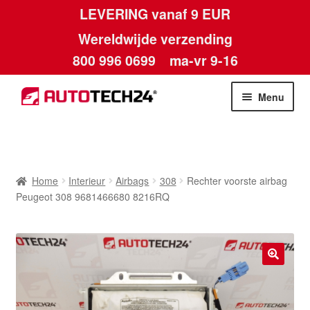
LEVERING vanaf 9 EUR
Wereldwijde verzending
800 996 0699
ma-vr 9-16
Ga
Ga
Menu
door
naar
naar
de
Home
navigatie
inhoud
Afdruk
Home
Interieur
Airbags
308
Rechter voorste airbag
Peugeot 308 9681466680 8216RQ
Algemene voorwaarden
Betalingen
🔍
Contact