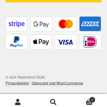
© A24 Nederland 2026
Privacybeleid
Gebouwd met WooCommerce
.
0
Zoeken
Zoeken