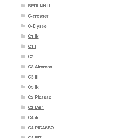
BERLIJN II
C-crosser
C-Elysée
C1 ik
C1II
C2
C3 Aircross
C3 III
C3 ik
C3 Picasso
C3IIA51
C4 ik
C4 PICASSO
C4IIB7