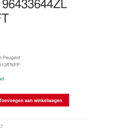
 96433644ZL
FT
n Peugeot
112ft NFP
ad
Toevoegen aan winkelwagen
K7