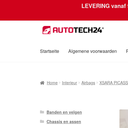
LEVERING vanaf
Ga
Ga
door
naar
naar
de
navigatie
inhoud
Startseite
Algemene voorwaarden
Home
Afdruk
Algemene voorwaarden
Betali
Home
Interieur
Airbags
XSARA PICAS
Over ons
Privacybeleid
Wereldwijde verzen
Banden en velgen
Chassis en assen