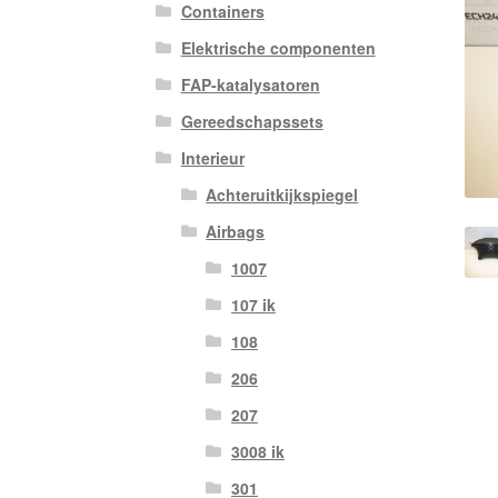
Containers
Elektrische componenten
FAP-katalysatoren
Gereedschapssets
Interieur
Achteruitkijkspiegel
Airbags
1007
107 ik
108
206
207
3008 ik
301