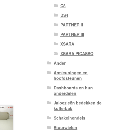
C8
DS4
PARTNER II
PARTNER III
XSARA
XSARA PICASSO
Ander
Armleuningen en
hoofdsteunen
Dashboards en hun
onderdelen
Jaloezieën bedekken de
kofferbak
Schakelhendels
Stuurwielen