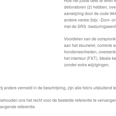
Hoe het juiste deel te leren
detonatoren (2) hebben, ov
aanwijzing door de code 964
andere versie (bijv. -Dom -on
met de SRS -besturingseenh
Voordelen van de oorspronke
aan het stuurwiel, correcte
hondeneenheden, overeenko
het interieur (FXT). Ideale 
zonder extra wijzigingen.
ij anders vermeld in de beschrijving, zijn alle foto's uitsluitend ter
behouden ons het recht voor de bestelde referentie te vervang
angende referentie.