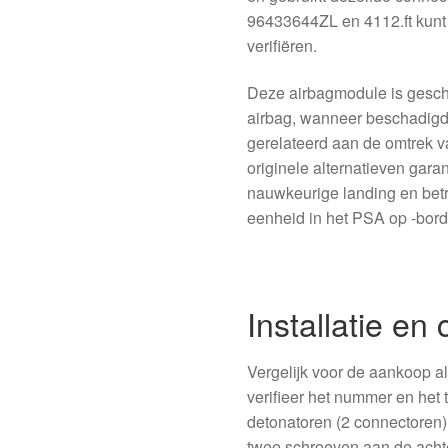
96433644ZL en 4112.ft kunt 
verifiëren.
Deze airbagmodule is geschi
airbag, wanneer beschadigd
gerelateerd aan de omtrek van
originele alternatieven garan
nauwkeurige landing en bet
eenheid in het PSA op -bord
Installatie en 
Vergelijk voor de aankoop al
verifieer het nummer en het
detonatoren (2 connectoren)
twee schroeven aan de achter