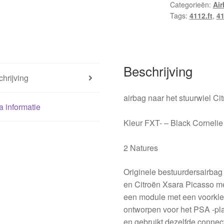
Categorieën:
Ai
4112FT
Tags:
4112.ft
,
4
hoeveelheid
Beschrijving
hrijving
airbag naar het stuurwiel C
a informatie
Kleur FXT- – Black Cornelie
2 Natures
Originele bestuurdersairbag 
en Citroën Xsara Picasso met
een module met een voorklep
ontworpen voor het PSA -plat
en gebruikt dezelfde connec