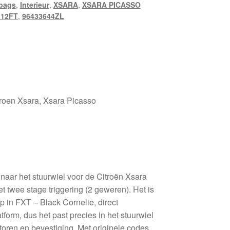
rbags
,
Interieur
,
XSARA
,
XSARA PICASSO
112FT
,
96433644ZL
itroen Xsara, Xsara Picasso
naar het stuurwiel voor de Citroën Xsara
 twee stage triggering (2 geweren). Het is
 in FXT – Black Cornelie, direct
form, dus het past precies in het stuurwiel
toren en bevestiging. Met originele codes