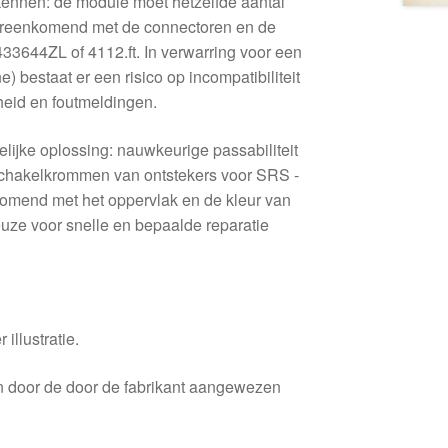
 kennen: de module moet hetzelfde aantal
ereenkomend met de connectoren en de
33644ZL of 4112.ft. In verwarring voor een
e) bestaat er een risico op incompatibiliteit
eid en foutmeldingen.
lijke oplossing: nauwkeurige passabiliteit
 schakelkrommen van ontstekers voor SRS -
mend met het oppervlak en de kleur van
keuze voor snelle en bepaalde reparatie
 illustratie.
en door de door de fabrikant aangewezen