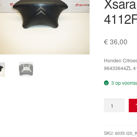
Xsara
4112
€
36,00
Honden Citroe
96433644ZL 4
3 op voorra
Airbag
stuur
Citroën
Xsara
96433644ZL
SKU:
6035-I20_