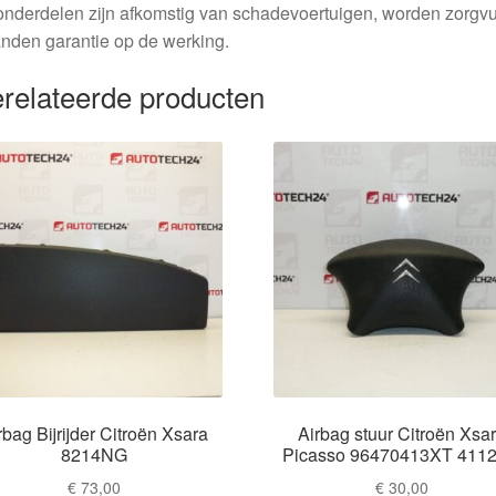
nderdelen zijn afkomstig van schadevoertuigen, worden zorgvu
nden garantie op de werking.
relateerde producten
rbag Bijrijder Citroën Xsara
Airbag stuur Citroën Xsa
8214NG
Picasso 96470413XT 411
€
73,00
€
30,00