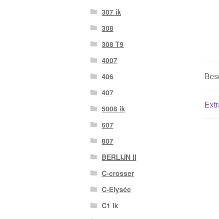
307 ik
308
308 T9
4007
Besc
406
407
Extr
5008 ik
607
807
BERLIJN II
C-crosser
C-Elysée
C1 ik