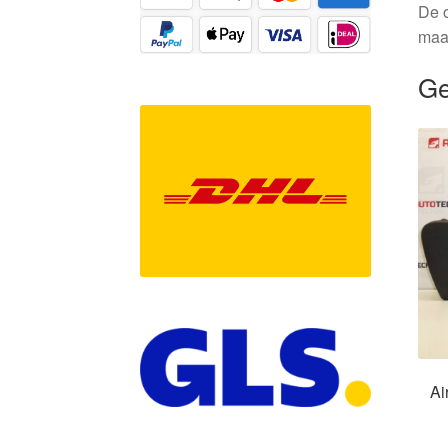
De o
maa
Ge
Ai