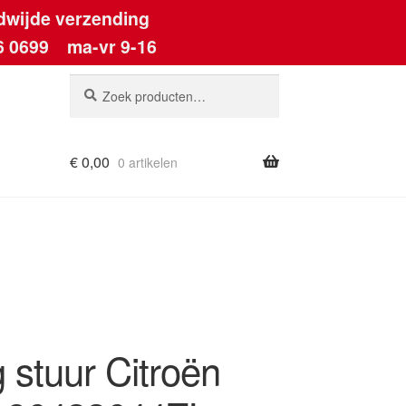
dwijde verzending
6 0699
ma-vr 9-16
Zoeken
Zoeken
naar:
€
0,00
0 artikelen
ount
 stuur Citroën