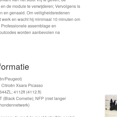
 en de module te verwijderen; Vervolgens is
n en genaaid. Om veiligheidsredenen
het werk en wacht hij minimaal 10 minuten om
. Professionele assemblage en
 foutcodes worden aanbevolen na
formatie
oën/Peugeot)
; Citroën Xsara Picasso
44ZL; 4112ft (4112.ft)
(Black Cornelie); NFP (niet langer
 hondennetwerk)