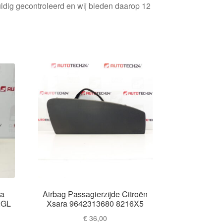
ldig gecontroleerd en wij bieden daarop 12
ra
Airbag Passagierzijde Citroën
2GL
Xsara 9642313680 8216X5
€
36,00