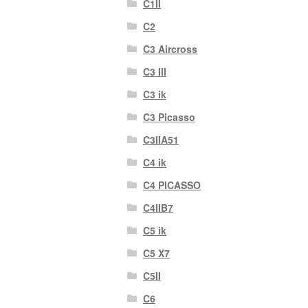
C1II
C2
C3 Aircross
C3 III
C3 ik
C3 Picasso
C3IIA51
C4 ik
C4 PICASSO
C4IIB7
C5 ik
C5 X7
C5II
C6