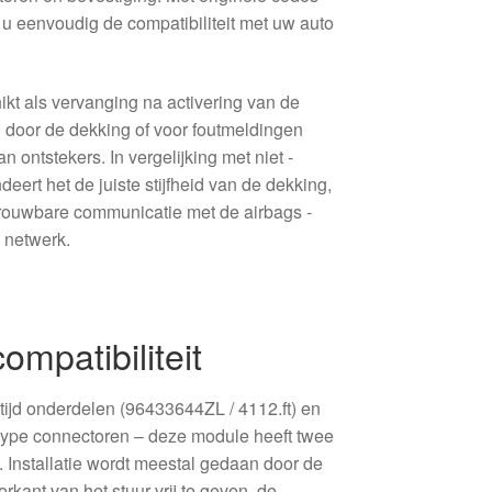
u eenvoudig de compatibiliteit met uw auto
kt als vervanging na activering van de
 door de dekking of voor foutmeldingen
 ontstekers. In vergelijking met niet -
deert het de juiste stijfheid van de dekking,
rouwbare communicatie met de airbags -
 netwerk.
compatibiliteit
tijd onderdelen (96433644ZL / 4112.ft) en
 type connectoren – deze module heeft twee
. Installatie wordt meestal gedaan door de
kant van het stuur vrij te geven, de