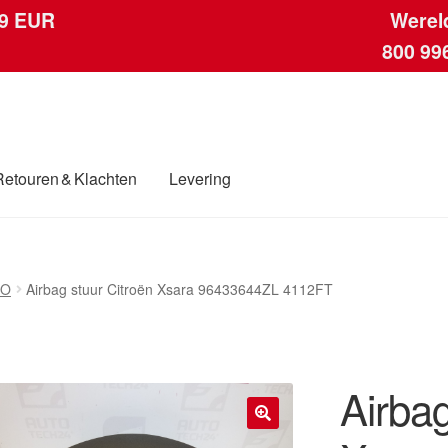
 9 EUR
Werel
800 99
Retouren & Klachten
Levering
ngen
Contact
Kassa
Klachten
Klachtenprocedure
Levering
Mijn acc
SO
Airbag stuur Citroën Xsara 96433644ZL 4112FT
ding
Winkelwagen
Airbag
🔍