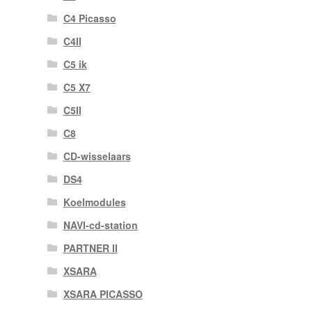
C4 Picasso
C4II
C5 ik
C5 X7
C5II
C8
CD-wisselaars
DS4
Koelmodules
NAVI-cd-station
PARTNER II
XSARA
XSARA PICASSO