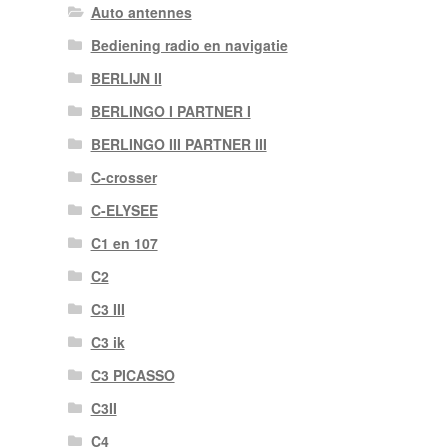
Auto antennes
Bediening radio en navigatie
BERLIJN II
BERLINGO I PARTNER I
BERLINGO III PARTNER III
C-crosser
C-ELYSEE
C1 en 107
C2
C3 III
C3 ik
C3 PICASSO
C3II
C4