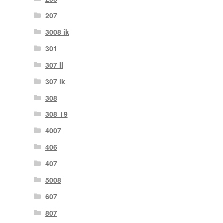
207
3008 ik
301
307 II
307 ik
308
308 T9
4007
406
407
5008
607
807