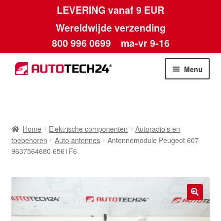
LEVERING vanaf 9 EUR
Wereldwijde verzending
800 996 0699
ma-vr 9-16
Ga
Ga
Menu
door
naar
naar
de
Home
navigatie
inhoud
Afdruk
Home
Elektrische componenten
Autoradio's en
toebehoren
Auto antennes
Antennemodule Peugeot 607
Algemene voorwaarden
9637564680 6561F6
Betalingen
Contact
🔍