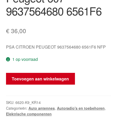
9637564680 6561F6
€
36,00
PSA CITROEN PEUGEOT 9637564680 6561F6 NFP
1 op voorraad
Antennemodule
Toevoegen aan winkelwagen
Peugeot
607
9637564680
6561F6
SKU:
6620-K9_KR14
Categorieën:
Auto antennes
,
Autoradio's en toebehoren
,
hoeveelheid
Elektrische componenten