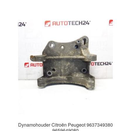
Dynamohouder Citroën Peugeot 9637349380
9659649080