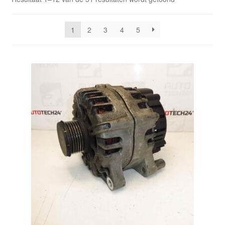
Kassa
op
nieuwste
1
2
3
4
5
Klachten
Klachtenprocedure
Levering
Mijn account
Over ons
Privacybeleid
Wereldwijde verzending
Winkelwagen