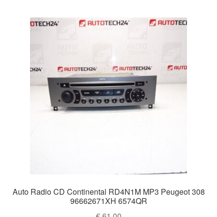
Auto Radio CD Continental RD4N1M MP3 Peugeot 308
96662671XH 6574QR
€
61,00