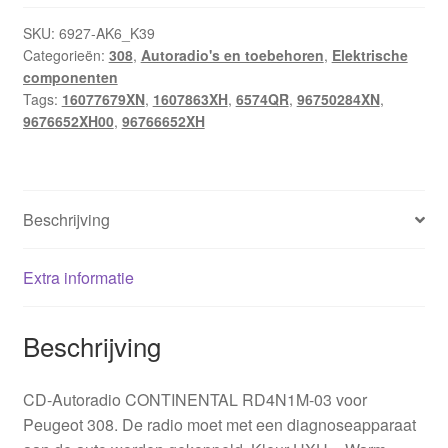
SKU:
6927-AK6_K39
Categorieën:
308
,
Autoradio's en toebehoren
,
Elektrische
componenten
Tags:
16077679XN
,
1607863XH
,
6574QR
,
96750284XN
,
9676652XH00
,
96766652XH
Beschrijving
Extra informatie
Beschrijving
CD-Autoradio CONTINENTAL RD4N1M-03 voor
Peugeot 308. De radio moet met een diagnoseapparaat