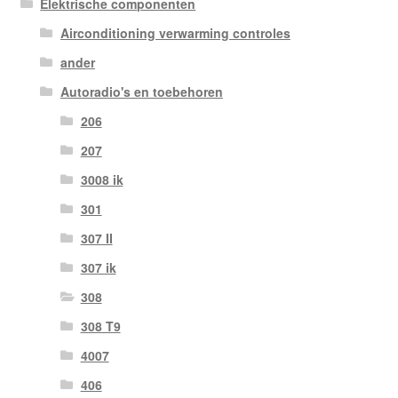
Elektrische componenten
Airconditioning verwarming controles
ander
Autoradio's en toebehoren
206
207
3008 ik
301
307 II
307 ik
308
308 T9
4007
406