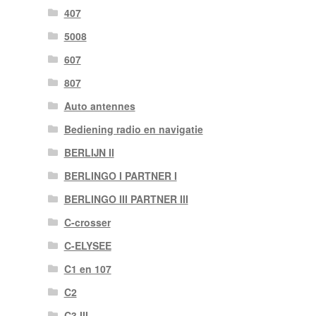
407
5008
607
807
Auto antennes
Bediening radio en navigatie
BERLIJN II
BERLINGO I PARTNER I
BERLINGO III PARTNER III
C-crosser
C-ELYSEE
C1 en 107
C2
C3 III