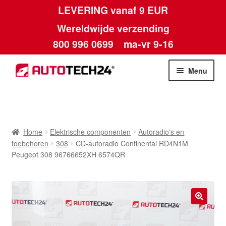
LEVERING vanaf 9 EUR
Wereldwijde verzending
800 996 0699
ma-vr 9-16
Ga
Ga
Menu
door
naar
naar
de
Home
navigatie
inhoud
Afdruk
Home
Elektrische componenten
Autoradio's en
toebehoren
308
CD-autoradio Continental RD4N1M
Algemene voorwaarden
Peugeot 308 96766652XH 6574QR
Betalingen
Contact
🔍