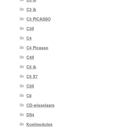
C3 ik
C3 PICASSO
C3II
C4
C4 Picasso
C4II
C5 ik
C5 X7
C5II
C8
CD-wisselaars
DS4
Koelmodules