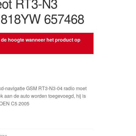
ot RT3-N3
1818YW 657468
 de hoogte wanneer het product op
s
cd-navigatie GSM RT3-N3-04 radio moet
ek aan de auto worden toegevoegd, hij is
OEN C5 2005