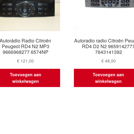
Autorádio Radio Citroën
Autoradio radio Citroën Peu
Peugeot RD4 N2 MP3
RD4 D2 N2 965914277
9666968277 6574NP
7643141392
€
121,00
€
48,00
Toevoegen aan
Toevoegen aan
winkelwagen
winkelwagen