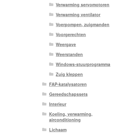
Verwarming servomotoren
Verwarming ventilator
Voerpompen, zuigmanden
Voorgerechten
Weergave
Weerstanden
Windows-stuurprogramma
Zuig kleppen
FAP-katalysatoren
Gereedschapssets
Interieur
Koeling, verwarming,
airconditioning
Lichaam