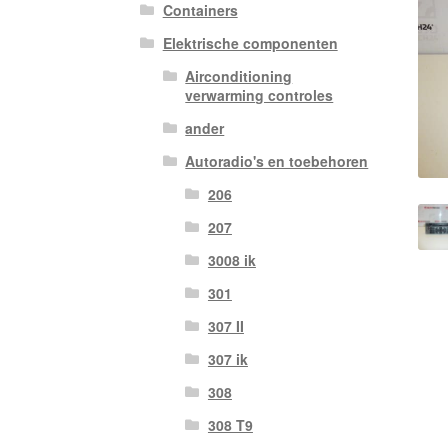
Containers
Elektrische componenten
Airconditioning
verwarming controles
ander
Autoradio's en toebehoren
206
207
3008 ik
301
307 II
307 ik
308
308 T9