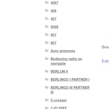
4007
406
407
5008
607
807
Besc
Auto antennes
Bediening radio en
Extr
navigatie
BERLIJN II
BERLINGO I PARTNER I
BERLINGO III PARTNER
III
C-crosser
C-ELYSEE