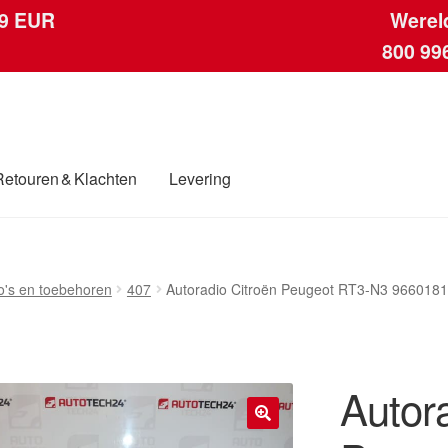
 9 EUR
Werel
800 99
Retouren & Klachten
Levering
ngen
Contact
Kassa
Klachten
Klachtenprocedure
Levering
Mijn acc
o's en toebehoren
407
Autoradio Citroën Peugeot RT3-N3 96601
ding
Winkelwagen
Autor
🔍