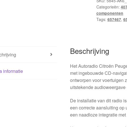
SKU:
5845-AK6_
Categorieën:
40
componenten
Tags:
657467
,
6
Beschrijving
hrijving
Het Autoradio Citroën Peug
a informatie
met ingebouwde CD-navigatie
ontworpen voor voertuigen z
uitstekende audioweergave e
De installatie van dit radio
een correcte aansluiting op 
een naadloze integratie met