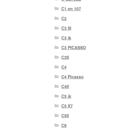
C1 en 107
C2
C3 III
C3 ik
C3 PICASSO
C3II
C4
C4 Picasso
C4II
C5 ik
C5 X7
C5II
C8