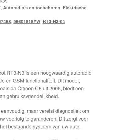
K39
7
,
Autoradio's en toebehoren
,
Elektrische
57468
,
96601818YW
,
RT3-N3-04
eot RT3-N3 is een hoogwaardig autoradio
 en GSM-functionaliteit. Dit model,
oals de Citroën C5 uit 2005, biedt een
n gebruiksvriendelijkheid.
 is eenvoudig, maar vereist diagnostiek om
uw voertuig te garanderen. Dit zorgt voor
 het bestaande systeem van uw auto.