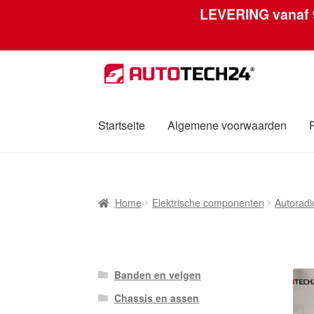
LEVERING vanaf
Ga
Ga
door
naar
naar
de
navigatie
inhoud
Startseite
Algemene voorwaarden
Home
Afdruk
Algemene voorwaarden
Betali
Home
Elektrische componenten
Autoradi
Over ons
Privacybeleid
Wereldwijde verzen
Banden en velgen
Chassis en assen