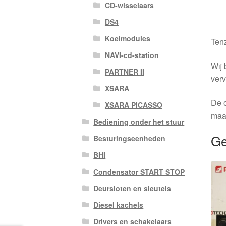
CD-wisselaars
DS4
Koelmodules
Tenz
NAVI-cd-station
Wij 
PARTNER II
verv
XSARA
De o
XSARA PICASSO
maa
Bediening onder het stuur
Ge
Besturingseenheden
BHI
Condensator START STOP
Deursloten en sleutels
Diesel kachels
Drivers en schakelaars