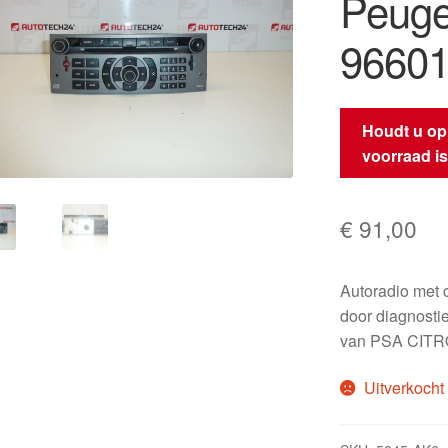
Peuge
9660
Houdt u op
voorraad i
€
91,00
Autoradio met 
door diagnosti
van PSA CITR
Uitverkocht