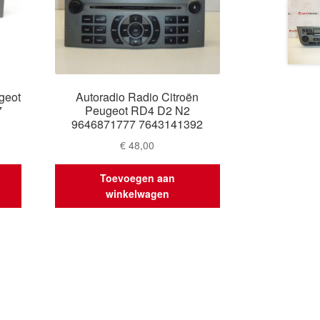
geot
Autoradio Radio Citroën
7
Peugeot RD4 D2 N2
9646871777 7643141392
€
48,00
Toevoegen aan
winkelwagen