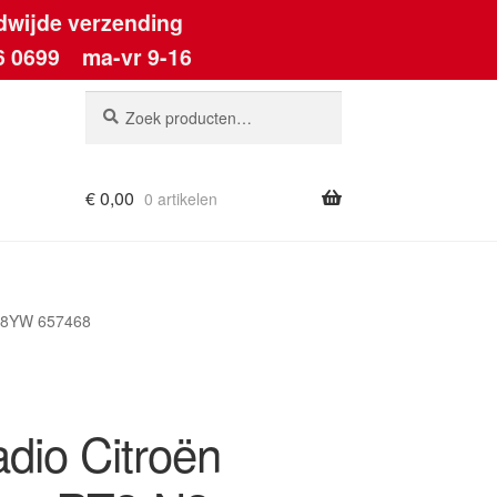
dwijde verzending
6 0699
ma-vr 9-16
Zoeken
Zoeken
naar:
€
0,00
0 artikelen
ount
818YW 657468
adio Citroën