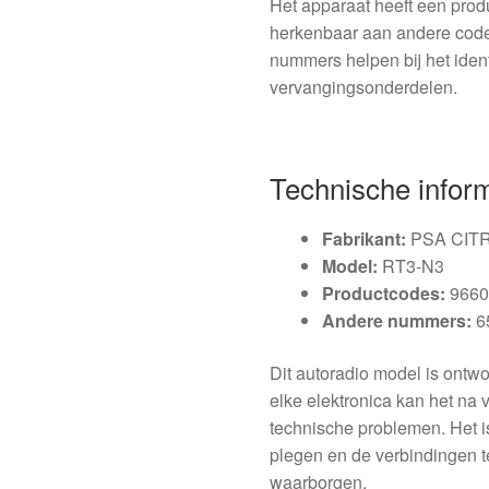
Het apparaat heeft een pro
herkenbaar aan andere cod
nummers helpen bij het ident
vervangingsonderdelen.
Technische infor
Fabrikant:
PSA CIT
Model:
RT3-N3
Productcodes:
966
Andere nummers:
6
Dit autoradio model is ontw
elke elektronica kan het na ve
technische problemen. Het i
plegen en de verbindingen t
waarborgen.