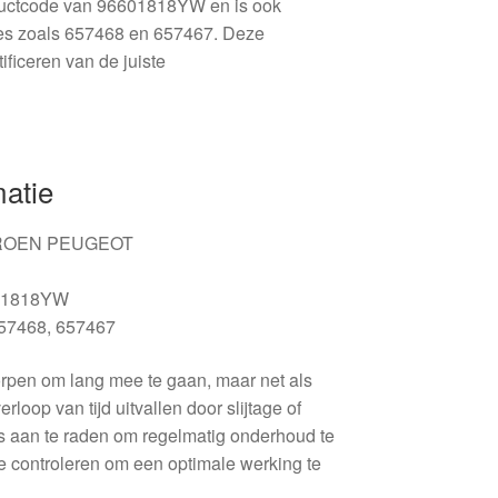
ductcode van 96601818YW en is ook
es zoals 657468 en 657467. Deze
ificeren van de juiste
matie
ROEN PEUGEOT
01818YW
57468, 657467
orpen om lang mee te gaan, maar net als
rloop van tijd uitvallen door slijtage of
s aan te raden om regelmatig onderhoud te
e controleren om een optimale werking te