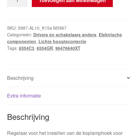
Toevoegen aan winkelwagen
Voor
De
Hoogtecorrectie
Van
SKU:
5987-AL10_K15a M3967
Categorieën:
Drivers en schakelaars anders
,
Elektrische
Koplampen
componenten
,
Lichte hoogtecorrectie
Citroën
Tags:
6554C3
,
6554GR
,
96476640XT
Peugeot
96476640XT
6554GR
6554C3
Beschrijving
hoeveelheid
Extra informatie
Beschrijving
Regelaar voor het instellen van de koplamphoek voor