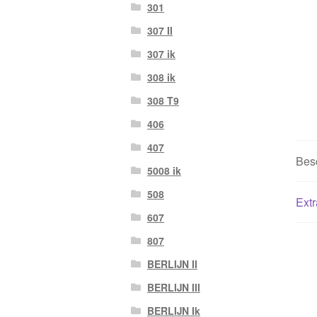
301
307 II
307 ik
308 ik
308 T9
406
407
Besc
5008 ik
508
Extr
607
807
BERLIJN II
BERLIJN III
BERLIJN Ik