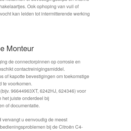
hakelaartjes. Ook ophoping van vuil of
 vocht kan leiden tot intermitterende werking
De Monteur
ging de connectorpinnen op corrosie en
eschikt contactreinigingsmiddel.
ps of kapotte bevestigingen om toekomstige
nd te voorkomen.
(bijv. 96644963XT, 6242HJ, 624346) voor
 het juiste onderdeel bij
en of documentatie.
 vervangt u eenvoudig de meest
edieningsproblemen bij de Citroën C4-