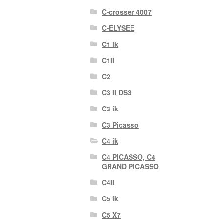
C-crosser 4007
C-ELYSEE
C1 ik
C1II
C2
C3 II DS3
C3 ik
C3 Picasso
C4 ik
C4 PICASSO, C4
GRAND PICASSO
C4II
C5 ik
C5 X7