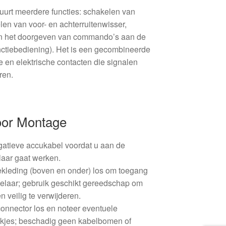
tuurt meerdere functies: schakelen van
len van voor- en achterruitenwisser,
 en het doorgeven van commando’s aan de
unctiebediening). Het is een gecombineerde
en elektrische contacten die signalen
ren.
oor Montage
egatieve accukabel voordat u aan de
laar gaat werken.
kleding (boven en onder) los om toegang
akelaar; gebruik geschikt gereedschap om
n veilig te verwijderen.
connector los en noteer eventuele
likjes; beschadig geen kabelbomen of