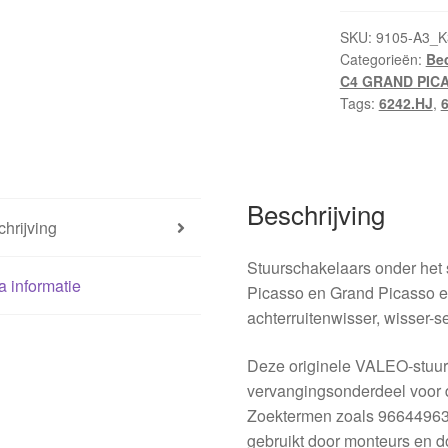
96644963XT
6242HJ
SKU:
9105-A3_K
Categorieën:
Bed
624346
C4 GRAND PIC
hoeveelheid
Tags:
6242.HJ
,
Beschrijving
hrijving
Stuurschakelaars onder het
a informatie
Picasso en Grand Picasso ee
achterruitenwisser, wisser-
Deze originele VALEO-stuur
vervangingsonderdeel voor d
Zoektermen zoals 96644963
gebruikt door monteurs en do