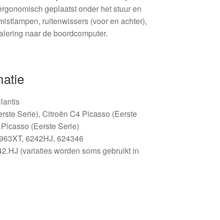
ergonomisch geplaatst onder het stuur en
istlampen, ruitenwissers (voor en achter),
alering naar de boordcomputer.
matie
llantis
rste Serie), Citroën C4 Picasso (Eerste
 Picasso (Eerste Serie)
4963XT, 6242HJ, 624346
.HJ (variaties worden soms gebruikt in