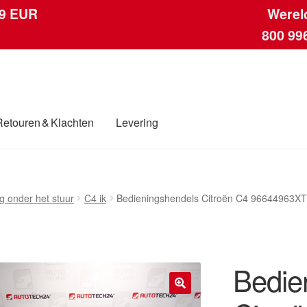
 9 EUR
Werel
800 99
Retouren & Klachten
Levering
ngen
Contact
Kassa
Klachten
Klachtenprocedure
Levering
Mijn acc
g onder het stuur
C4 ik
Bedieningshendels Citroën C4 96644963X
ding
Winkelwagen
Bedie
🔍