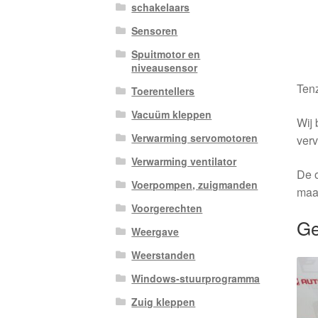
schakelaars
Sensoren
Spuitmotor en
niveausensor
Tenz
Toerentellers
Vacuüm kleppen
Wij 
Verwarming servomotoren
verv
Verwarming ventilator
De o
Voerpompen, zuigmanden
maa
Voorgerechten
Ge
Weergave
Weerstanden
Windows-stuurprogramma
Zuig kleppen