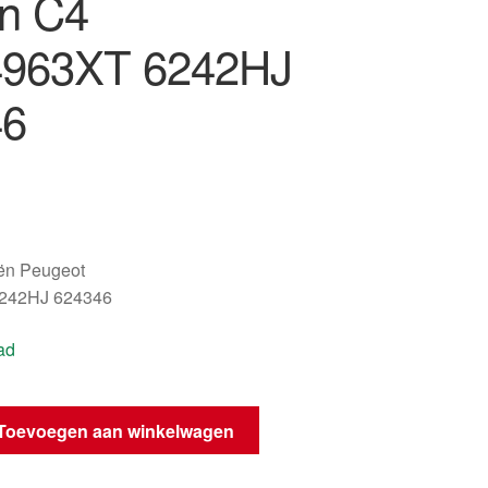
ën C4
4963XT 6242HJ
46
oën Peugeot
242HJ 624346
ad
dels
Toevoegen aan winkelwagen