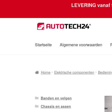
LEVERING vanaf
Ga
Ga
door
naar
naar
de
navigatie
inhoud
Startseite
Algemene voorwaarden
Home
Afdruk
Algemene voorwaarden
Betali
Home
Elektrische componenten
Bedienin
Over ons
Privacybeleid
Wereldwijde verzen
Banden en velgen
Chassis en assen