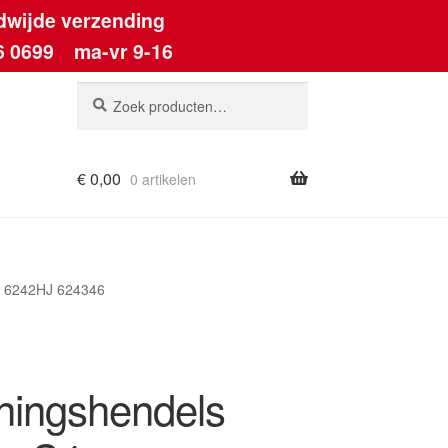
dwijde verzending
6 0699
ma-vr 9-16
Zoeken
Zoeken
naar:
€
0,00
0 artikelen
ount
T 6242HJ 624346
ningshendels