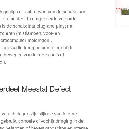
ingsclips of -schroeven van de schakelaar,
l en monteer in omgekeerde volgorde.
 is de schakelaar plug-and-play; na
roleren (mistlampen, voor- en
boordcomputer‑meldingen).
zorgvuldig terug en controleer of de
 kan bewegen zonder de kabels of
en.
rdeel Meestal Defect
an storingen zijn slijtage van interne
gebruik, corrosie of vochtindringing in de
ic hefarmen of bevestigingsclips en interne