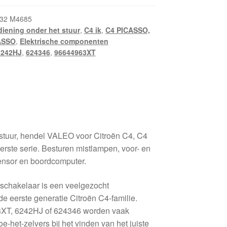
32 M4685
iening onder het stuur
,
C4 ik
,
C4 PICASSO,
ASSO
,
Elektrische componenten
6242HJ
,
624346
,
96644963XT
 stuur, hendel VALEO voor Citroën C4, C4
rste serie. Besturen mistlampen, voor- en
sensor en boordcomputer.
schakelaar is een veelgezocht
e eerste generatie Citroën C4-familie.
XT, 6242HJ of 624346 worden vaak
e-het-zelvers bij het vinden van het juiste