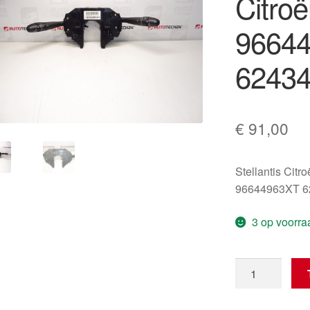
Citro
9664
6243
€
91,00
Stellantis Citr
96644963XT 6
3 op voorra
Bedieningshen
Citroën
C4