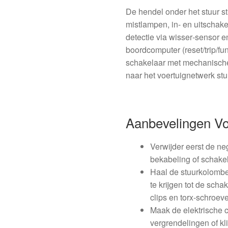
De hendel onder het stuur s
mistlampen, in- en uitschake
detectie via wisser‑sensor
boordcomputer (reset/trip/f
schakelaar met mechanische 
naar het voertuignetwerk stu
Aanbevelingen V
Verwijder eerst de n
bekabeling of schake
Haal de stuurkolombe
te krijgen tot de sch
clips en torx-schroeve
Maak de elektrische 
vergrendelingen of k