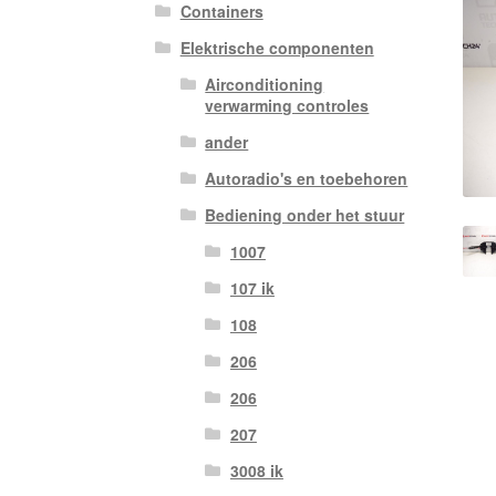
Containers
Elektrische componenten
Airconditioning
verwarming controles
ander
Autoradio's en toebehoren
Bediening onder het stuur
1007
107 ik
108
206
206
207
3008 ik