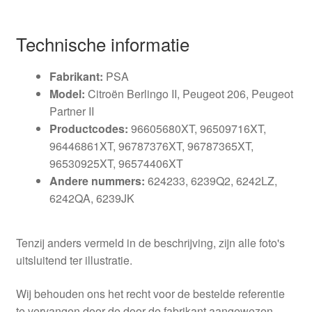
Technische informatie
Fabrikant:
PSA
Model:
Citroën Berlingo II, Peugeot 206, Peugeot
Partner II
Productcodes:
96605680XT, 96509716XT,
96446861XT, 96787376XT, 96787365XT,
96530925XT, 96574406XT
Andere nummers:
624233, 6239Q2, 6242LZ,
6242QA, 6239JK
Tenzij anders vermeld in de beschrijving, zijn alle foto's
uitsluitend ter illustratie.
Wij behouden ons het recht voor de bestelde referentie
te vervangen door de door de fabrikant aangewezen