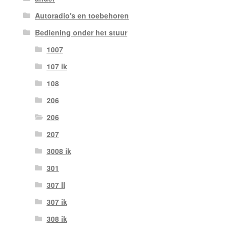
Autoradio's en toebehoren
Bediening onder het stuur
1007
107 ik
108
206
206
207
3008 ik
301
307 II
307 ik
308 ik