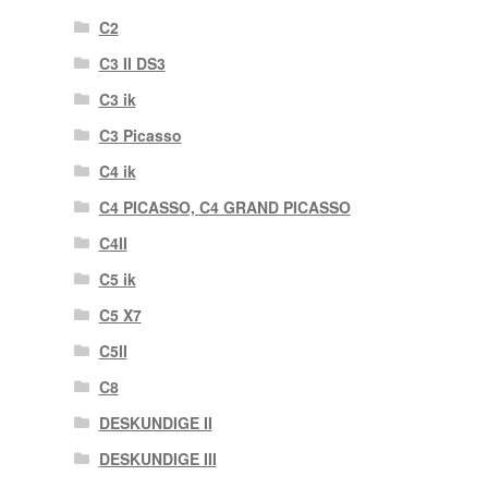
C2
C3 II DS3
C3 ik
C3 Picasso
C4 ik
C4 PICASSO, C4 GRAND PICASSO
C4II
C5 ik
C5 X7
C5II
C8
DESKUNDIGE II
DESKUNDIGE III