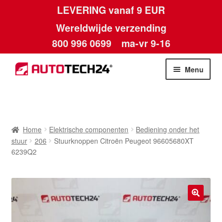
LEVERING vanaf 9 EUR
Wereldwijde verzending
800 996 0699
ma-vr 9-16
Ga
Ga
Menu
door
naar
naar
de
Home
navigatie
inhoud
Afdruk
Home
Elektrische componenten
Bediening onder het
stuur
206
Stuurknoppen Citroën Peugeot 96605680XT
Algemene voorwaarden
6239Q2
Betalingen
Contact
🔍