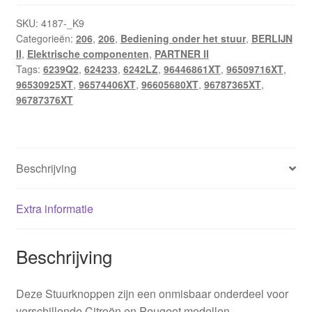
SKU:
4187-_K9
Categorieën:
206
,
206
,
Bediening onder het stuur
,
BERLIJN
II
,
Elektrische componenten
,
PARTNER II
Tags:
6239Q2
,
624233
,
6242LZ
,
96446861XT
,
96509716XT
,
96530925XT
,
96574406XT
,
96605680XT
,
96787365XT
,
96787376XT
Beschrijving
Extra informatie
Beschrijving
Deze Stuurknoppen zijn een onmisbaar onderdeel voor
verschillende Citroën en Peugeot modellen.