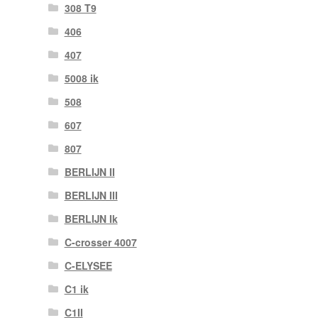
308 T9
406
407
5008 ik
508
607
807
BERLIJN II
BERLIJN III
BERLIJN Ik
C-crosser 4007
C-ELYSEE
C1 ik
C1II