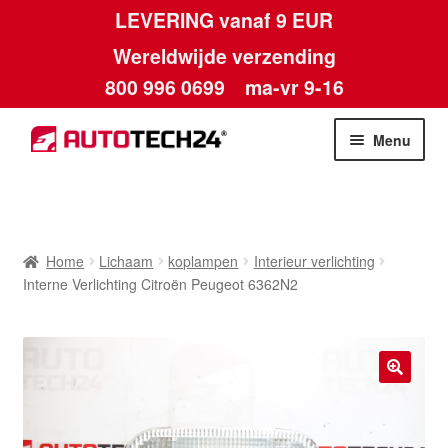
LEVERING vanaf 9 EUR
Wereldwijde verzending
800 996 0699
ma-vr 9-16
Ga
Ga
Menu
door
naar
naar
de
Home
navigatie
inhoud
Afdruk
Home
Lichaam
koplampen
Interieur verlichting
Interne Verlichting Citroën Peugeot 6362N2
Algemene voorwaarden
Betalingen
🔍
Contact