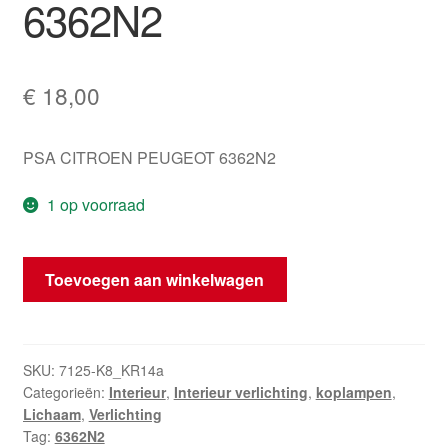
6362N2
€
18,00
PSA CITROEN PEUGEOT 6362N2
1 op voorraad
Interne
Toevoegen aan winkelwagen
Verlichting
Citroën
Peugeot
6362N2
SKU:
7125-K8_KR14a
Categorieën:
Interieur
,
Interieur verlichting
,
koplampen
,
hoeveelheid
Lichaam
,
Verlichting
Tag:
6362N2