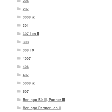
206
207
3008 ik
301
307 I en II
308
308 T9
4007
406
407
5008 ik
607
Berlingo B9 III, Partner III
Berlingo Partner I en II