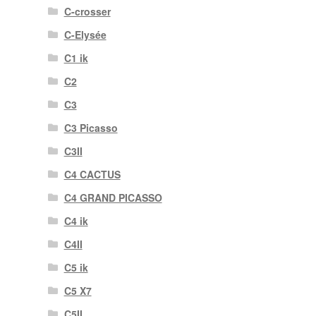
C-crosser
C-Elysée
C1 ik
C2
C3
C3 Picasso
C3II
C4 CACTUS
C4 GRAND PICASSO
C4 ik
C4II
C5 ik
C5 X7
C5II