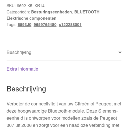
9659765480
SKU:
6692-K5_KR14
Categorieën:
Besturingseenheden
,
BLUETOOTH
,
S122288001
Elektrische componenten
6593J0
Tags:
6593J0
,
9659765480
,
s122288001
hoeveelheid
Beschrijving
Extra informatie
Beschrijving
Verbeter de connectiviteit van uw Citroën of Peugeot met
deze hoogwaardige Bluetooth-module. Deze Siemens-
eenheid is ontworpen voor modellen zoals de Peugeot
307 uit 2006 en zorgt voor een naadloze verbinding met