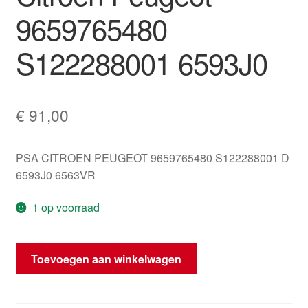
9659765480
S122288001 6593J0
€
91,00
PSA CITROEN PEUGEOT 9659765480 S122288001 D
6593J0 6563VR
1 op voorraad
Bluetooth
Toevoegen aan winkelwagen
Module
Citroën
Peugeot