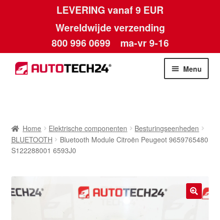
LEVERING vanaf 9 EUR
Wereldwijde verzending
800 996 0699
ma-vr 9-16
Ga
Ga
Menu
door
naar
naar
de
Home
navigatie
inhoud
Afdruk
Home
Elektrische componenten
Besturingseenheden
BLUETOOTH
Bluetooth Module Citroën Peugeot 9659765480
Algemene voorwaarden
S122288001 6593J0
Betalingen
Contact
🔍