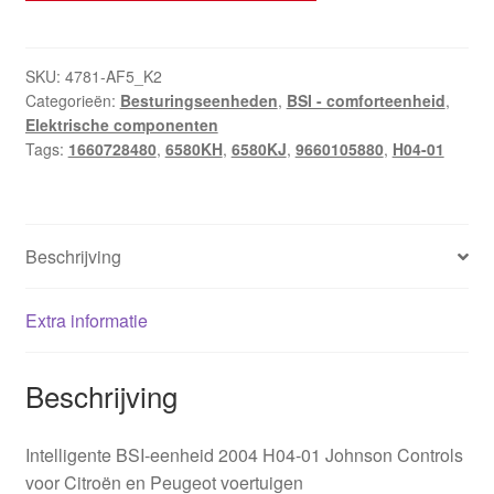
H04-
01
Intelligente
SKU:
4781-AF5_K2
Categorieën:
Besturingseenheden
,
BSI - comforteenheid
,
BSI-
Elektrische componenten
eenheid
Tags:
1660728480
,
6580KH
,
6580KJ
,
9660105880
,
H04-01
Citroën
Peugeot
9660105880
6580KH
Beschrijving
hoeveelheid
Extra informatie
Beschrijving
Intelligente BSI-eenheid 2004 H04-01 Johnson Controls
voor Citroën en Peugeot voertuigen