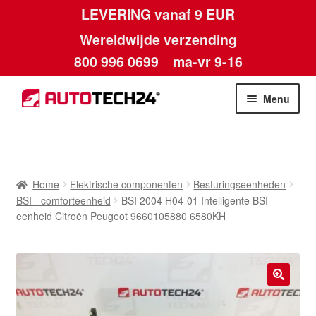
LEVERING vanaf 9 EUR
Wereldwijde verzending
800 996 0699
ma-vr 9-16
Ga
Ga
Menu
door
naar
naar
de
Home
navigatie
inhoud
Afdruk
Home
Elektrische componenten
Besturingseenheden
BSI - comforteenheid
BSI 2004 H04-01 Intelligente BSI-
Algemene voorwaarden
eenheid Citroën Peugeot 9660105880 6580KH
Betalingen
Contact
🔍