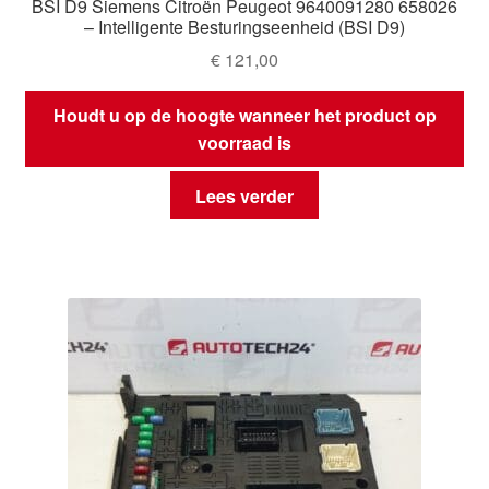
BSI D9 Siemens Citroën Peugeot 9640091280 658026
– Intelligente Besturingseenheid (BSI D9)
€
121,00
Houdt u op de hoogte wanneer het product op
voorraad is
Lees verder