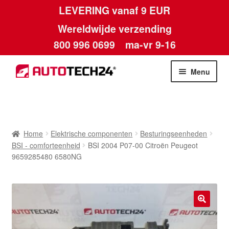
LEVERING vanaf 9 EUR
Wereldwijde verzending
800 996 0699
ma-vr 9-16
Ga
Ga
Menu
door
naar
naar
de
Home
navigatie
inhoud
Afdruk
Home
Elektrische componenten
Besturingseenheden
BSI - comforteenheid
BSI 2004 P07-00 Citroën Peugeot
Algemene voorwaarden
9659285480 6580NG
Betalingen
Contact
🔍