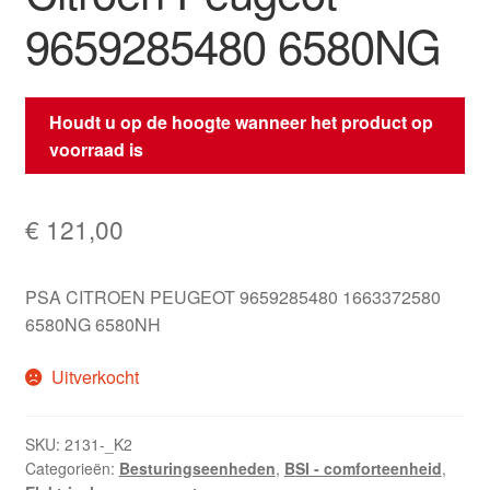
9659285480 6580NG
Houdt u op de hoogte wanneer het product op
voorraad is
€
121,00
PSA CITROEN PEUGEOT 9659285480 1663372580
6580NG 6580NH
Uitverkocht
SKU:
2131-_K2
Categorieën:
Besturingseenheden
,
BSI - comforteenheid
,