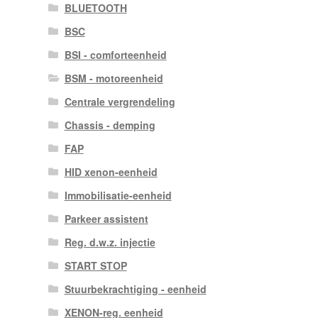
BLUETOOTH
BSC
BSI - comforteenheid
BSM - motoreenheid
Centrale vergrendeling
Chassis - demping
FAP
HID xenon-eenheid
Immobilisatie-eenheid
Parkeer assistent
Reg. d.w.z. injectie
START STOP
Stuurbekrachtiging - eenheid
XENON-reg. eenheid