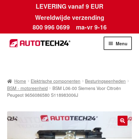
LEVERING vanaf 9 EUR
Wereldwijde verzending
800 996 0699
ma-vr 9-16
Ga
Ga
Menu
door
naar
naar
de
Home
navigatie
inhoud
Afdruk
Home
Elektrische componenten
Besturingseenheden
BSM - motoreenheid
BSM L06-00 Siemens Voor Citroën
Algemene voorwaarden
Peugeot 9656086580 S118983006J
Betalingen
Contact
🔍