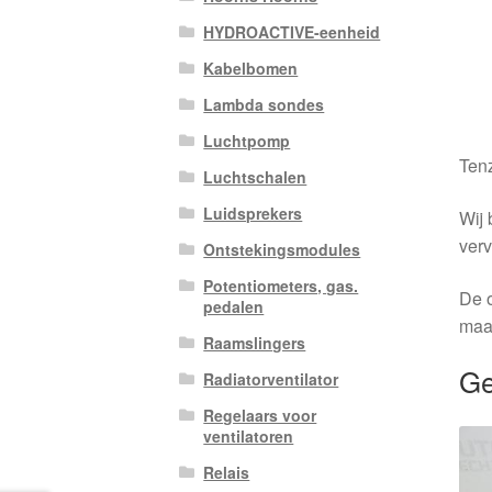
HYDROACTIVE-eenheid
Kabelbomen
Lambda sondes
Luchtpomp
Tenz
Luchtschalen
Luidsprekers
Wij 
verv
Ontstekingsmodules
Potentiometers, gas.
De o
pedalen
maa
Raamslingers
Ge
Radiatorventilator
Regelaars voor
ventilatoren
Relais