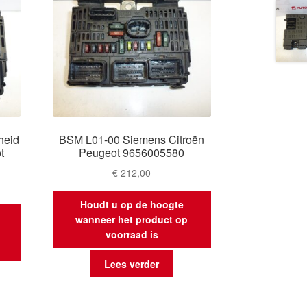
heid
BSM L01-00 Siemens Citroën
t
Peugeot 9656005580
K
€
212,00
Houdt u op de hoogte
wanneer het product op
voorraad is
Lees verder