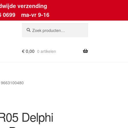
dwijde verzending
6 0699
ma-vr 9-16
Zoeken
Zoeken
naar:
€
0,00
0 artikelen
ount
t 9663100480
05 Delphi