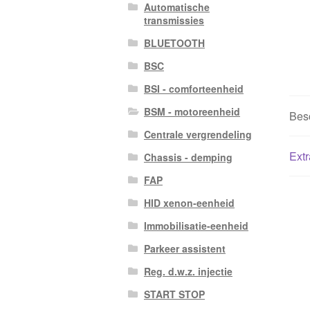
Automatische
transmissies
BLUETOOTH
BSC
BSI - comforteenheid
BSM - motoreenheid
Besc
Centrale vergrendeling
Extr
Chassis - demping
FAP
HID xenon-eenheid
Immobilisatie-eenheid
Parkeer assistent
Reg. d.w.z. injectie
START STOP