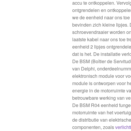
accu te ontkoppelen. Vervo
ontgrendelen en ontkoppele
we de eenheid naar ons toe 
bevinden zich kleine lipjes.
schroevendraaier worden ontg
laatste kabel naar ons toe 
eenheid 2 lipjes ontgrendel
dat is het. De installatie ve
De BSM (Boîtier de Servitu
van Delphi, onderdeelnumme
elektronisch module voor vo
module is ontworpen voor het
energie in de motorruimte va
betrouwbare werking van ver
De BSM R04 eenheid fungeer
motorruimte van het voertuig
de distributie van elektrisc
componenten, zoals
verlicht