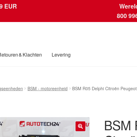
 9 EUR
Werel
800 99
Retouren & Klachten
Levering
ngen
Contact
Kassa
Klachten
Klachtenprocedure
Levering
Mijn acc
ngseenheden
BSM - motoreenheid
BSM R05 Delphi Citroën Peugeo
ding
Winkelwagen
BSM R
🔍