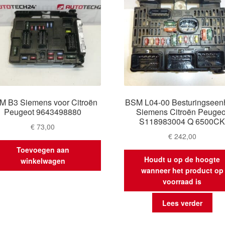
M B3 Siemens voor Citroën
BSM L04-00 Besturingseen
Peugeot 9643498880
Siemens Citroën Peugeo
S118983004 Q 6500C
€
73,00
€
242,00
Toevoegen aan
Houdt u op de hoogte
winkelwagen
wanneer het product op
voorraad is
Lees verder