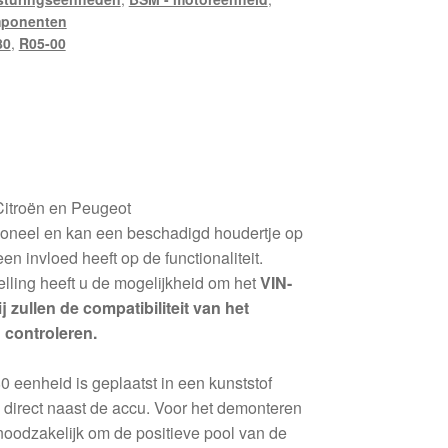
mponenten
80
,
R05-00
itroën en Peugeot
tioneel en kan een beschadigd houdertje op
n invloed heeft op de functionaliteit.
elling heeft u de mogelijkheid om het
VIN-
 zullen de compatibiliteit van het
 controleren.
enheid is geplaatst in een kunststof
, direct naast de accu. Voor het demonteren
oodzakelijk om de positieve pool van de