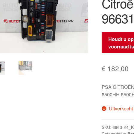
Citro
9663
Houdt u op
voorraad i
€
182,00
PSA CITROËN
6500HH 6500
Uitverkocht
SKU:
6863-K4_
Categorieën:
Be