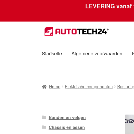
LEVERING vanaf
Ga
Ga
door
naar
naar
de
navigatie
inhoud
Startseite
Algemene voorwaarden
Home
Afdruk
Algemene voorwaarden
Betali
Home
Elektrische componenten
Besturi
Over ons
Privacybeleid
Wereldwijde verzen
Banden en velgen
Chassis en assen