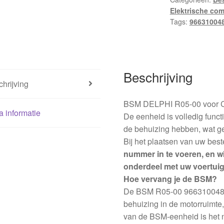
Elektrische co
Tags:
96631004
Beschrijving
hrijving
BSM DELPHI R05-00 voor C
a informatie
De eenheid is volledig func
de behuizing hebben, wat gee
Bij het plaatsen van uw best
nummer in te voeren, en wij
onderdeel met uw voertuig
Hoe vervang je de BSM?
De BSM R05-00 9663100480 e
behuizing in de motorruimte
van de BSM-eenheid is het n