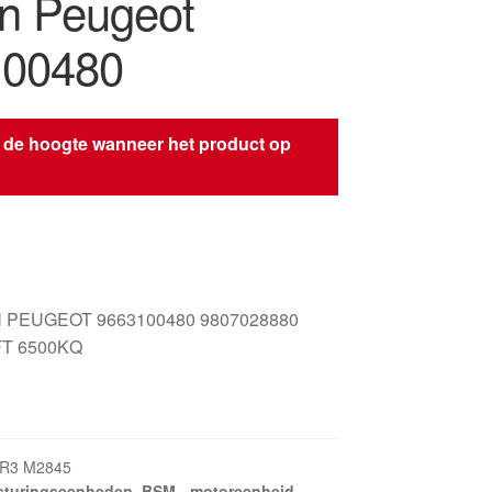
ën Peugeot
100480
 de hoogte wanneer het product op
s
 PEUGEOT 9663100480 9807028880
FT 6500KQ
KR3 M2845
sturingseenheden
,
BSM - motoreenheid
,