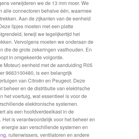
lgens verwijderen we de 13 mm moer. We
n alle connectoren behalve één, waarmee
trekken. Aan de zijkanten van de eenheid
 Deze lipjes moeten met een platte
rendeld, terwijl we tegelijkertijd het
trekken. Vervolgens moeten we onderaan de
en die de grote zekeringen vasthouden. En
rloopt in omgekeerde volgorde.
de Moteur) eenheid met de aanduiding R05
r 9663100480, is een belangrijk
ertuigen van Citroën en Peugeot. Deze
 beheer en de distributie van elektrische
n het voertuig, wat essentieel is voor de
schillende elektronische systemen.
t als een hoofdverdeelkast in de
. Het is verantwoordelijk voor het beheer en
he energie aan verschillende systemen en
ing
, ruitenwissers, ventilatoren en andere