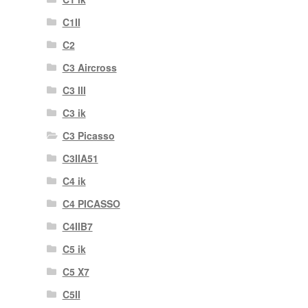
C1II
C2
C3 Aircross
C3 III
C3 ik
C3 Picasso
C3IIA51
C4 ik
C4 PICASSO
C4IIB7
C5 ik
C5 X7
C5II