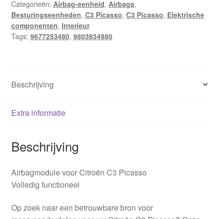
Categorieën:
Airbag-eenheid
,
Airbags
,
Besturingseenheden
,
C3 Picasso
,
C3 Picasso
,
Elektrische
componenten
,
Interieur
Tags:
9677253480
,
9803834980
Beschrijving
Extra informatie
Beschrijving
Airbagmodule voor Citroën C3 Picasso
Volledig functioneel
Op zoek naar een betrouwbare bron voor