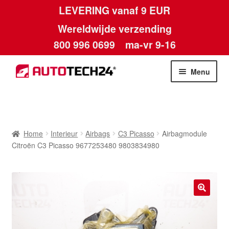
LEVERING vanaf 9 EUR
Wereldwijde verzending
800 996 0699
ma-vr 9-16
Ga
Ga
Menu
door
naar
naar
de
Home
navigatie
inhoud
Afdruk
Home
Interieur
Airbags
C3 Picasso
Airbagmodule
Citroën C3 Picasso 9677253480 9803834980
Algemene voorwaarden
Betalingen
🔍
Contact