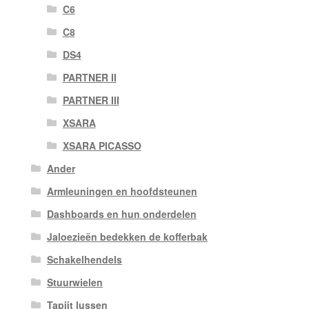
C6
C8
DS4
PARTNER II
PARTNER III
XSARA
XSARA PICASSO
Ander
Armleuningen en hoofdsteunen
Dashboards en hun onderdelen
Jaloezieën bedekken de kofferbak
Schakelhendels
Stuurwielen
Tapijt lussen