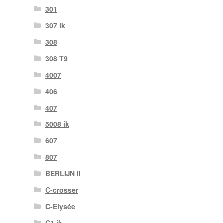
301
307 ik
308
308 T9
4007
406
407
5008 ik
607
807
BERLIJN II
C-crosser
C-Elysée
C1 ik