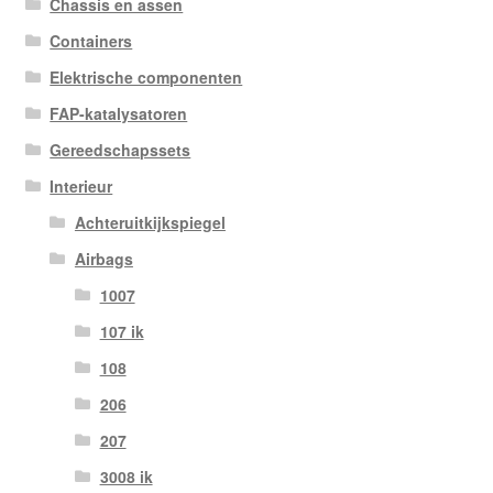
Chassis en assen
Containers
Elektrische componenten
FAP-katalysatoren
Gereedschapssets
Interieur
Achteruitkijkspiegel
Airbags
1007
107 ik
108
206
207
3008 ik