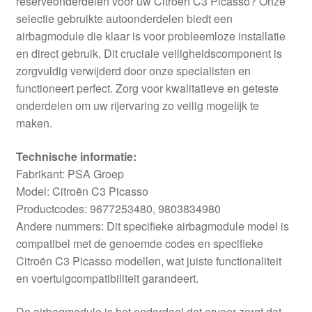
reserveonderdelen voor uw Citroën C3 Picasso? Onze
selectie gebruikte autoonderdelen biedt een
airbagmodule die klaar is voor probleemloze installatie
en direct gebruik. Dit cruciale veiligheidscomponent is
zorgvuldig verwijderd door onze specialisten en
functioneert perfect. Zorg voor kwalitatieve en geteste
onderdelen om uw rijervaring zo veilig mogelijk te
maken.
Technische informatie:
Fabrikant: PSA Groep
Model: Citroën C3 Picasso
Productcodes: 9677253480, 9803834980
Andere nummers: Dit specifieke airbagmodule model is
compatibel met de genoemde codes en specifieke
Citroën C3 Picasso modellen, wat juiste functionaliteit
en voertuigcompatibiliteit garandeert.
De airbagmodule is het onderdeel dat ervoor zorgt dat