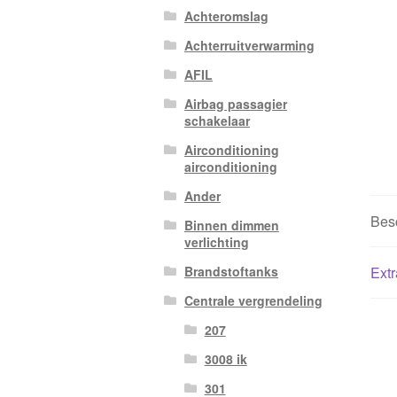
Achteromslag
Achterruitverwarming
AFIL
Airbag passagier
schakelaar
Airconditioning
airconditioning
Ander
Besc
Binnen dimmen
verlichting
Extr
Brandstoftanks
Centrale vergrendeling
207
3008 ik
301