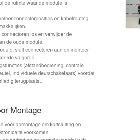
 of de ruimte waar de module is
afeer connectorposities en kabelrouting
makkelijken.
 connectoren los en verwijder de
van de oude module.
dule, sluit connectoren aan en monteer
eerde volgorde.
ngsfuncties (afstandbediening, centrale
eutel, individuele deurschakelaars) voordat
olledig terugplaatst.
oor Montage
en vóór demontage om kortsluiting en
ktronica te voorkomen.
n en bedrading op corrosie voordat u de