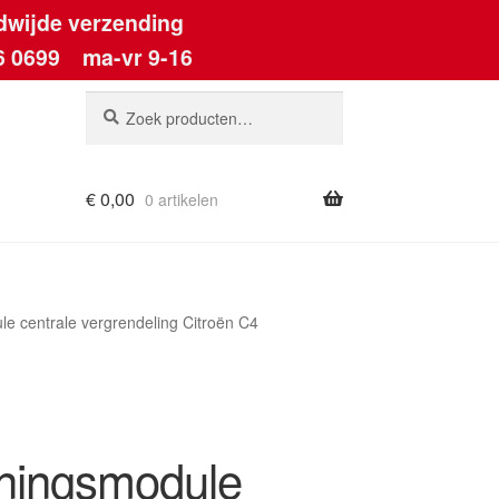
dwijde verzending
6 0699
ma-vr 9-16
Zoeken
Zoeken
naar:
€
0,00
0 artikelen
ount
e centrale vergrendeling Citroën C4
ningsmodule