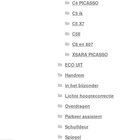
C4 PICASSO
C5 ik
C5 X7
C5II
C8 en 807
XSARA PICASSO
ECO UIT
Handrem
in het bijzonder
Lichte hoogtecorrectie
Overdragen
Parkeer assistent
Schuifdeur
Spiegel