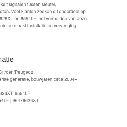
kelt signalen tussen sleutel,
loten. Veel klanten zoeken dit onderdeel op
6626XT en 6554LF; het vermelden van deze
eid en maakt installatie en vervanging
matie
(Citroën/Peugeot)
erste generatie, bouwjaren circa 2004–
6626XT, 6554LF
54LF | 96476626XT