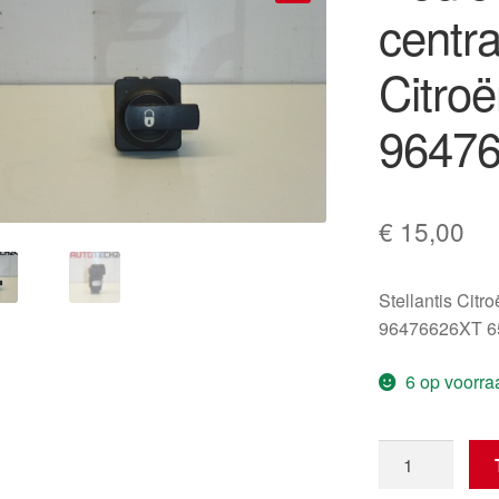
centra
🔍
Citro
9647
€
15,00
Stellantis Citr
96476626XT 6
6 op voorra
Bedieningsmod
centrale