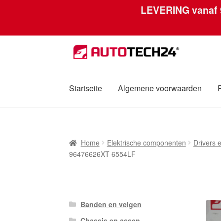
LEVERING vanaf
Ga
Ga
door
naar
naar
de
navigatie
inhoud
Startseite
Algemene voorwaarden
Home
Afdruk
Algemene voorwaarden
Betali
Home
Elektrische componenten
Drivers 
Over ons
Privacybeleid
Wereldwijde verzen
96476626XT 6554LF
Banden en velgen
Chassis en assen