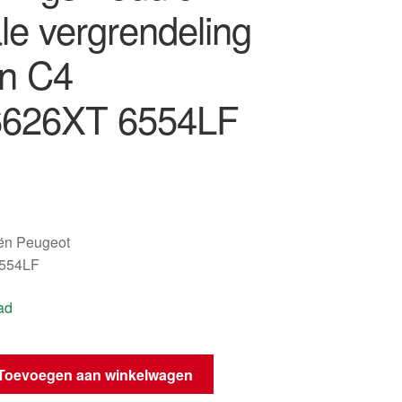
le vergrendeling
ën C4
6626XT 6554LF
oën Peugeot
554LF
ad
ule
Toevoegen aan winkelwagen