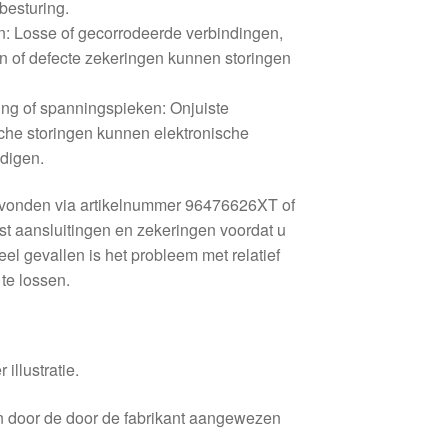
besturing.
n: Losse of gecorrodeerde verbindingen,
 of defecte zekeringen kunnen storingen
ing of spanningspieken: Onjuiste
ische storingen kunnen elektronische
digen.
evonden via artikelnummer 96476626XT of
rst aansluitingen en zekeringen voordat u
eel gevallen is het probleem met relatief
te lossen.
 illustratie.
en door de door de fabrikant aangewezen