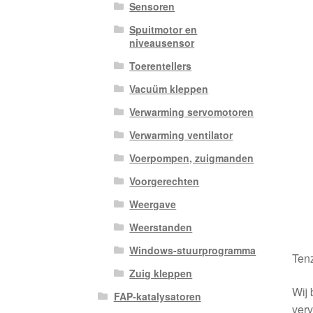
Sensoren
Spuitmotor en
niveausensor
Toerentellers
Vacuüm kleppen
Verwarming servomotoren
Verwarming ventilator
Voerpompen, zuigmanden
Voorgerechten
Weergave
Weerstanden
Windows-stuurprogramma
Tenz
Zuig kleppen
Wij 
FAP-katalysatoren
verv