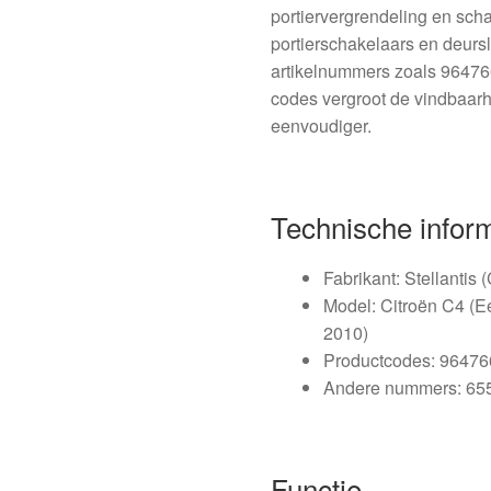
portiervergrendeling en scha
portierschakelaars en deurs
artikelnummers zoals 9647
codes vergroot de vindbaarh
eenvoudiger.
Technische infor
Fabrikant: Stellantis 
Model: Citroën C4 (E
2010)
Productcodes: 9647
Andere nummers: 65
Functie