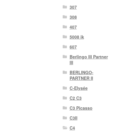
307
308
407
5008 ik
607
Berlingo III Partner
III
BERLINGO-
PARTNER II
C-Elysée
C2 C3
C3 Picasso
C3II
C4