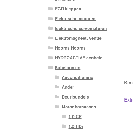
EGR kleppen
Elektrische motoren
Elektrische servomotoren
Elektromagneet. ventiel
Hoorns Hoorns
HYDROACTIVE-eenheid
Kabelbomen
Airconditioning
Besc
Ander
Deur bundels
Extr
Motor harnassen
1,0 CR
1,5 HDi