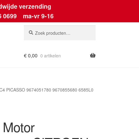
dwijde verzending
6 0699
ma-vr 9-16
Zoeken
Zoeken
naar:
€
0,00
0 artikelen
ount
 C4 PICASSO 9674051780 9670855680 6585L0
 Motor