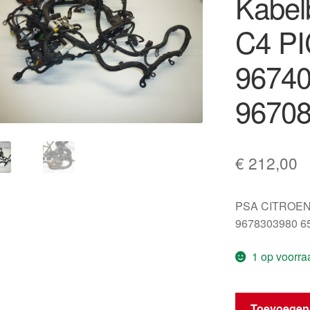
Kabe
C4 P
9674
96708
€
212,00
PSA CITROEN
9678303980 6
1 op voorra
Hoofd
Toevoegen