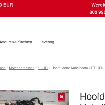
 9 EUR
Werel
800 99
Retouren & Klachten
Levering
ngen
Contact
Kassa
Klachten
Klachtenprocedure
Levering
Mijn acc
men
Motor harnassen
1.6HDi
Hoofd Motor Kabelboom CITROEN
ding
Winkelwagen
Hoofd
🔍