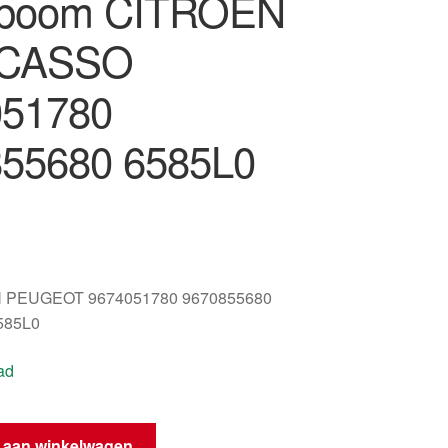
lboom CITROEN
ICASSO
051780
55680 6585L0
 PEUGEOT 9674051780 9670855680
585L0
ad
 aan winkelwagen