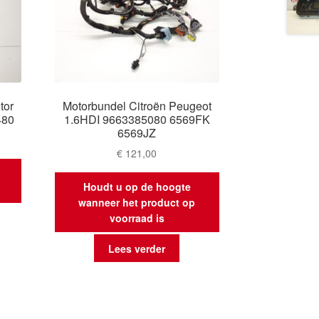
tor
Motorbundel Citroën Peugeot
480
1.6HDI 9663385080 6569FK
6569JZ
€
121,00
Houdt u op de hoogte
wanneer het product op
voorraad is
Lees verder