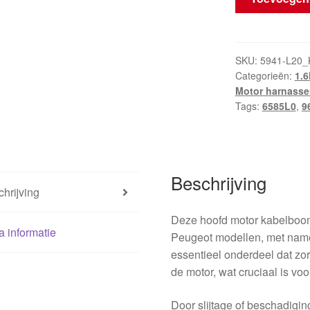
Motor
Kabelboom
CITROEN
C4
SKU:
5941-L20_
Categorieën:
1.6
PICASSO
Motor harnasse
9674051780
Tags:
6585L0
,
9
9670855680
6585L0
hoeveelheid
Beschrijving
hrijving
Deze hoofd motor kabelboom
a informatie
Peugeot modellen, met name 
essentieel onderdeel dat zor
de motor, wat cruciaal is vo
Door slijtage of beschadigi