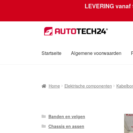
LEVERING vanaf
Ga
Ga
door
naar
naar
de
navigatie
inhoud
Startseite
Algemene voorwaarden
Home
Afdruk
Algemene voorwaarden
Betali
Home
Elektrische componenten
Kabelbo
Over ons
Privacybeleid
Wereldwijde verzen
Banden en velgen
Chassis en assen