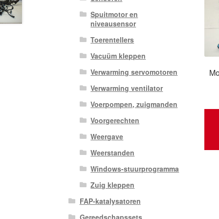
Spuitmotor en
niveausensor
Toerentellers
Vacuüm kleppen
Mo
Verwarming servomotoren
Verwarming ventilator
Voerpompen, zuigmanden
Voorgerechten
Weergave
Weerstanden
Windows-stuurprogramma
Zuig kleppen
FAP-katalysatoren
Gereedschapssets