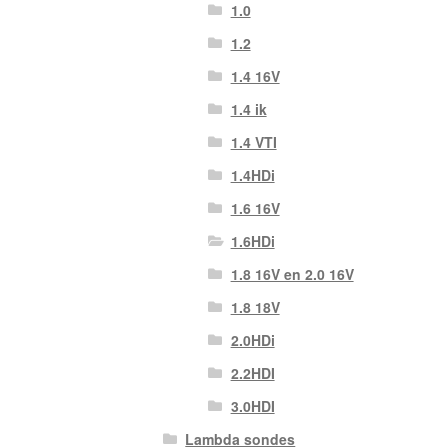
1.0
1.2
1.4 16V
1.4 ik
1.4 VTI
1.4HDi
1.6 16V
1.6HDi
1.8 16V en 2.0 16V
1.8 18V
2.0HDi
2.2HDI
3.0HDI
Lambda sondes