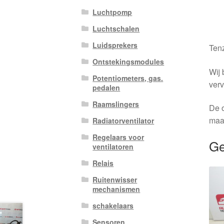
Luchtpomp
Luchtschalen
Luidsprekers
Tenz
Ontstekingsmodules
Wij 
Potentiometers, gas.
verv
pedalen
Raamslingers
De o
maa
Radiatorventilator
Regelaars voor
Ge
ventilatoren
Relais
Ruitenwisser
mechanismen
schakelaars
Sensoren