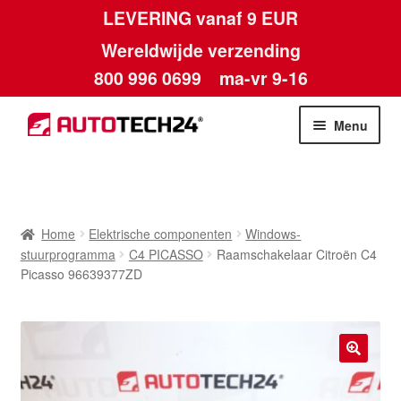
LEVERING vanaf 9 EUR
Wereldwijde verzending
800 996 0699
ma-vr 9-16
Ga
Ga
Menu
door
naar
naar
de
Home
navigatie
inhoud
Afdruk
Home
Elektrische componenten
Windows-
stuurprogramma
C4 PICASSO
Raamschakelaar Citroën C4
Algemene voorwaarden
Picasso 96639377ZD
Betalingen
Contact
🔍