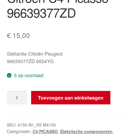
96639377ZD
€
15,00
Stellantis Citroën Peugeot
96639377ZD 6554YG
5 op voorraad
Raamschakelaar
Toevoegen aan winkelwagen
Citroën
C4
Picasso
96639377ZD
SKU:
4150-N1_K5 M4150
Categorieën:
C4 PICASSO
,
Elektrische componenten
,
hoeveelheid