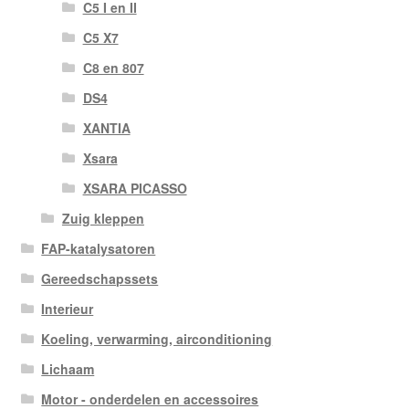
C5 I en II
C5 X7
C8 en 807
DS4
XANTIA
Xsara
XSARA PICASSO
Zuig kleppen
FAP-katalysatoren
Gereedschapssets
Interieur
Koeling, verwarming, airconditioning
Lichaam
Motor - onderdelen en accessoires