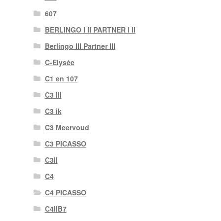
607
BERLINGO I II PARTNER I II
Berlingo III Partner III
C-Elysée
C1 en 107
C3 III
C3 ik
C3 Meervoud
C3 PICASSO
C3II
C4
C4 PICASSO
C4IIB7