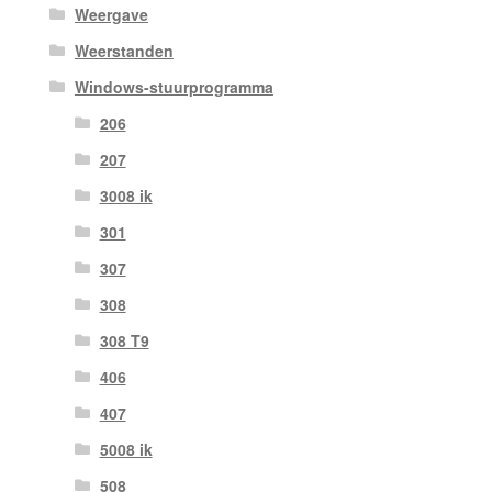
Weergave
Weerstanden
Windows-stuurprogramma
206
207
3008 ik
301
307
308
308 T9
406
407
5008 ik
508