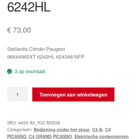
6242HL
€
73,00
Stellantis Citroën Peugeot
96644965XT 6242HL 624348 NFP
3 op voorraad
Stuurhendels
Toevoegen aan winkelwagen
Citroën
C4
96644965XT
6242HL
SKU:
4455-A3_K32 M3528
Categorieën:
Bediening onder het stuur
,
C4 ik
,
C4
hoeveelheid
PICASSO, C4 GRAND PICASSO
,
Elektrische componenten