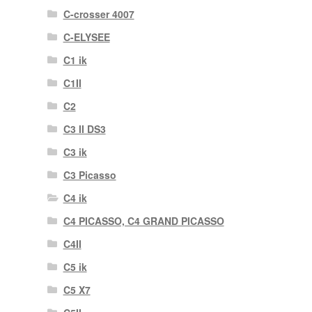
C-crosser 4007
C-ELYSEE
C1 ik
C1II
C2
C3 II DS3
C3 ik
C3 Picasso
C4 ik
C4 PICASSO, C4 GRAND PICASSO
C4II
C5 ik
C5 X7