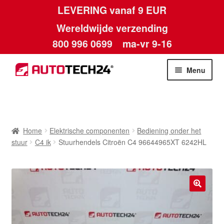
LEVERING vanaf 9 EUR
Wereldwijde verzending
800 996 0699
ma-vr 9-16
Ga
Ga
Menu
door
naar
naar
de
Home
navigatie
inhoud
Afdruk
Home
Elektrische componenten
Bediening onder het
stuur
C4 ik
Stuurhendels Citroën C4 96644965XT 6242HL
Algemene voorwaarden
Betalingen
🔍
Contact