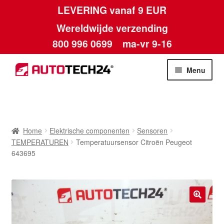
LEVERING vanaf 9 EUR
Wereldwijde verzending
800 996 0699
ma-vr 9-16
Ga
Ga
Menu
door
naar
naar
de
Home
navigatie
inhoud
Afdruk
Home
Elektrische componenten
Sensoren
TEMPERATUREN
Temperatuursensor Citroën Peugeot
Algemene voorwaarden
643695
Betalingen
Contact
🔍