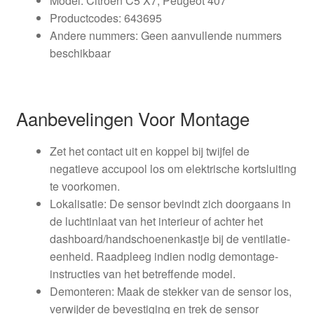
Model: Citroën C5 X7; Peugeot 407
Productcodes: 643695
Andere nummers: Geen aanvullende nummers
beschikbaar
Aanbevelingen Voor Montage
Zet het contact uit en koppel bij twijfel de
negatieve accupool los om elektrische kortsluiting
te voorkomen.
Lokalisatie: De sensor bevindt zich doorgaans in
de luchtinlaat van het interieur of achter het
dashboard/hand­schoenenkastje bij de ventilatie-
eenheid. Raadpleeg indien nodig demontage-
instructies van het betreffende model.
Demonteren: Maak de stekker van de sensor los,
verwijder de bevestiging en trek de sensor