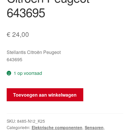
643695
€
24,00
Stellantis Citroën Peugeot
643695
1 op voorraad
Temperatuursensor
Toevoegen aan winkelwagen
Citroën
Peugeot
643695
hoeveelheid
SKU:
8485-N12_K25
Categorieën:
Elektrische componenten
,
Sensoren
,