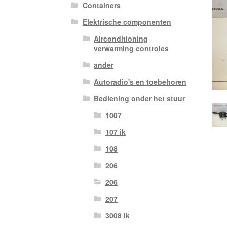
Containers
Elektrische componenten
Airconditioning
verwarming controles
ander
Autoradio's en toebehoren
Bediening onder het stuur
1007
107 ik
108
206
206
207
3008 ik