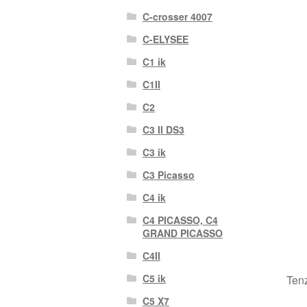
C-crosser 4007
C-ELYSEE
C1 ik
C1II
C2
C3 II DS3
C3 ik
C3 Picasso
C4 ik
C4 PICASSO, C4
GRAND PICASSO
C4II
C5 ik
Tenz
C5 X7