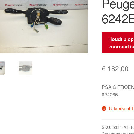
Peuge
6242
Houdt u op
voorraad i
€
182,00
PSA CITROEN
624265
Uitverkocht
SKU:
5331-A3_K
Categorieën:
20