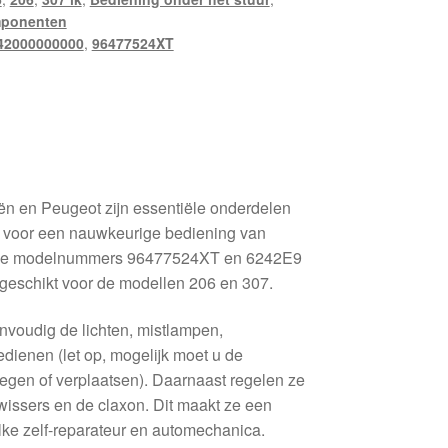
mponenten
42000000000
,
96477524XT
ën en Peugeot zijn essentiële onderdelen
n voor een nauwkeurige bediening van
et de modelnummers 96477524XT en 6242E9
 geschikt voor de modellen 206 en 307.
voudig de lichten, mistlampen,
edienen (let op, mogelijk moet u de
egen of verplaatsen). Daarnaast regelen ze
wissers en de claxon. Dit maakt ze een
ke zelf-reparateur en automechanica.