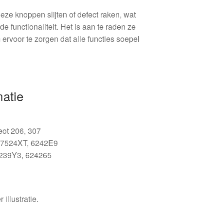
eze knoppen slijten of defect raken, wat
e functionaliteit. Het is aan te raden ze
 ervoor te zorgen dat alle functies soepel
matie
ot 206, 307
7524XT, 6242E9
239Y3, 624265
 illustratie.