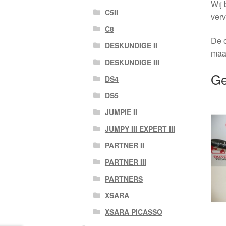
Wij 
C5II
verv
C8
De o
DESKUNDIGE II
maa
DESKUNDIGE III
Ge
DS4
DS5
JUMPIE II
JUMPY III EXPERT III
PARTNER II
PARTNER III
PARTNERS
XSARA
XSARA PICASSO