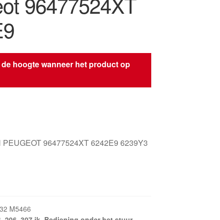
ot 96477524XT
E9
 de hoogte wanneer het product op
s
 PEUGEOT 96477524XT 6242E9 6239Y3
32 M5466
6
,
206
,
307 ik
,
Bediening onder het stuur
,