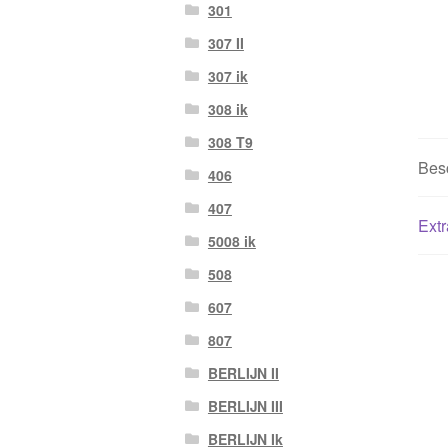
301
307 II
307 ik
308 ik
308 T9
Besc
406
407
Extr
5008 ik
508
607
807
BERLIJN II
BERLIJN III
BERLIJN Ik