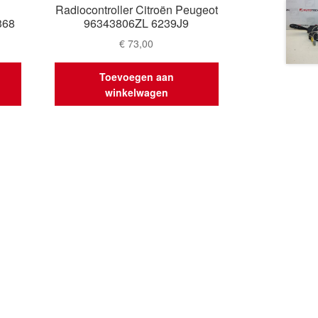
Radiocontroller Citroën Peugeot
368
96343806ZL 6239J9
€
73,00
Toevoegen aan
winkelwagen