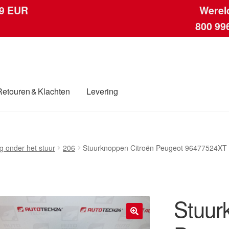
 9 EUR
Werel
800 99
Retouren & Klachten
Levering
ngen
Contact
Kassa
Klachten
Klachtenprocedure
Levering
Mijn acc
g onder het stuur
206
Stuurknoppen Citroën Peugeot 96477524XT
ding
Winkelwagen
Stuur
🔍