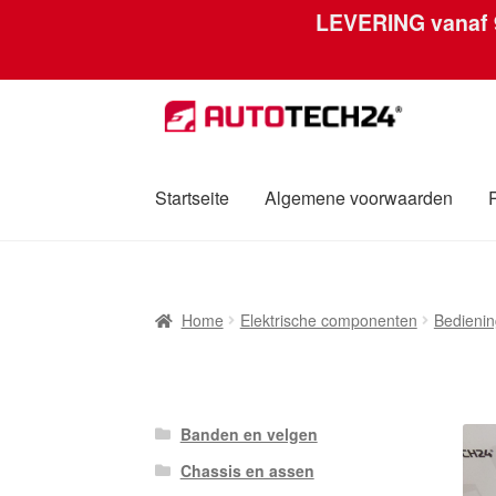
LEVERING vanaf
Ga
Ga
door
naar
naar
de
navigatie
inhoud
Startseite
Algemene voorwaarden
Home
Afdruk
Algemene voorwaarden
Betali
Home
Elektrische componenten
Bedienin
Over ons
Privacybeleid
Wereldwijde verzen
Banden en velgen
Chassis en assen