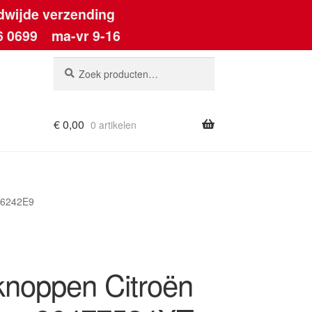
dwijde verzending
6 0699
ma-vr 9-16
Zoeken
Zoeken
naar:
€
0,00
0 artikelen
ount
 6242E9
knoppen Citroën