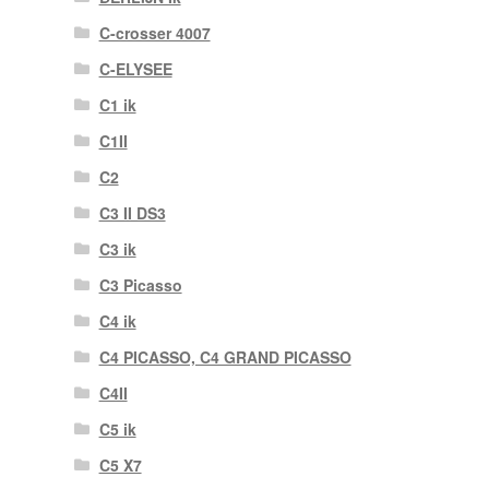
C-crosser 4007
C-ELYSEE
C1 ik
C1II
C2
C3 II DS3
C3 ik
C3 Picasso
C4 ik
C4 PICASSO, C4 GRAND PICASSO
C4II
C5 ik
C5 X7