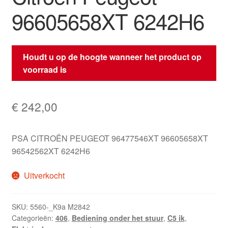
96605658XT 6242H6
Houdt u op de hoogte wanneer het product op
voorraad is
€
242,00
PSA CITROËN PEUGEOT 96477546XT 96605658XT
96542562XT 6242H6
Uitverkocht
SKU:
5560-_K9a M2842
Categorieën:
406
,
Bediening onder het stuur
,
C5 ik
,