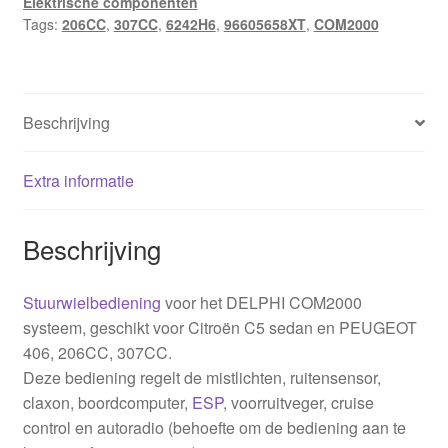
Elektrische componenten
Tags:
206CC
,
307CC
,
6242H6
,
96605658XT
,
COM2000
Beschrijving
Extra informatie
Beschrijving
Stuurwielbediening
voor het DELPHI COM2000
systeem, geschikt voor Citroën C5 sedan en PEUGEOT
406, 206CC, 307CC.
Deze bediening regelt de mistlichten, ruitensensor,
claxon, boordcomputer,
ESP
, voorruitveger, cruise
control en autoradio (behoefte om de bediening aan te