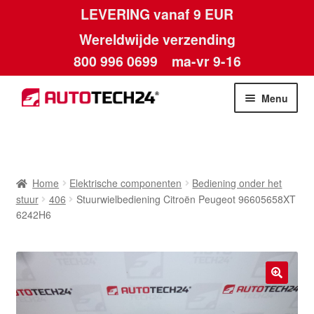
LEVERING vanaf 9 EUR
Wereldwijde verzending
800 996 0699
ma-vr 9-16
Ga
Ga
Menu
door
naar
naar
de
Home
navigatie
inhoud
Afdruk
Home
Elektrische componenten
Bediening onder het
stuur
406
Stuurwielbediening Citroën Peugeot 96605658XT
Algemene voorwaarden
6242H6
Betalingen
Contact
🔍