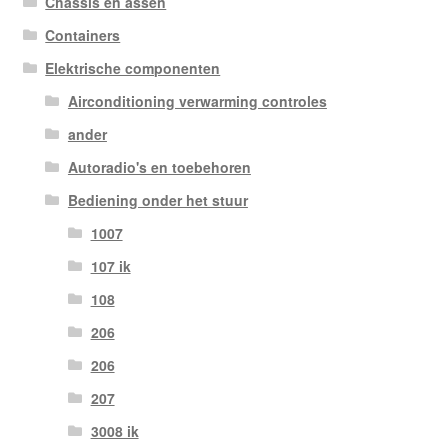
Chassis en assen
Containers
Elektrische componenten
Airconditioning verwarming controles
ander
Autoradio's en toebehoren
Bediening onder het stuur
1007
107 ik
108
206
206
207
3008 ik