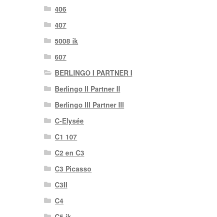
406
407
5008 ik
607
BERLINGO I PARTNER I
Berlingo II Partner II
Berlingo III Partner III
C-Elysée
C1 107
C2 en C3
C3 Picasso
C3II
C4
C5 ik