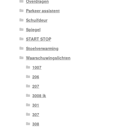
Overdragen
Parkeer assistent
Schuifdeur
Spiegel
START STOP
Stoelverwarming
Waarschuwingslichten
1007
206
207
3008 ik
301
307
308