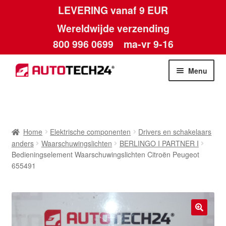
LEVERING vanaf 9 EUR
Wereldwijde verzending
800 996 0699
ma-vr 9-16
Ga
Ga
Menu
door
naar
naar
de
Home
navigatie
inhoud
Afdruk
Home
Elektrische componenten
Drivers en schakelaars
anders
Waarschuwingslichten
BERLINGO I PARTNER I
Algemene voorwaarden
Bedieningselement Waarschuwingslichten Citroën Peugeot
655491
Betalingen
Contact
🔍