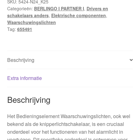
SKU:
5424-N24_K25
Categorieën:
BERLINGO I PARTNER I
,
Drivers en
schakelaars anders
,
Elektrische componenten
,
Waarschuwingslichten
Tag:
655491
Beschrijving
Extra informatie
Beschrijving
Het Bedieningselement Waarschuwingslichten, ook wel
bekend als de knipperlichtschakelaar, is een cruciaal
onderdeel voor het functioneren van het alarmlicht in
voertuigen. Dit specifieke onderdeel is ontworpen voor