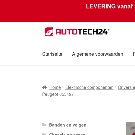
LEVERING vanaf
Ga
Ga
door
naar
naar
de
navigatie
inhoud
Startseite
Algemene voorwaarden
Home
Afdruk
Algemene voorwaarden
Betali
Home
Elektrische componenten
Drivers 
Over ons
Privacybeleid
Wereldwijde verzen
Peugeot 655497
Banden en velgen
Chassis en assen