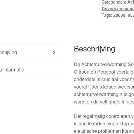
Categorieën:
Ach
hoeveelheid
Drivers en scha
Tags:
2000s
,
65
Beschrijving
hrijving
De Achterruitverwarming Sc
a informatie
Citroën en Peugeot voertuig
onderdeel is cruciaal voor he
vooral tijdens koude weerso
achterruitverwarming niet g
wordt en de veiligheid in ge
Het regelmatig controleren 
is aan te raden, vooral bij o
elektrische problemen kunn