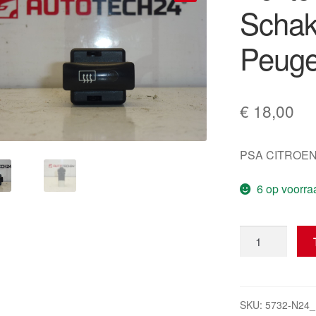
Schak
🔍
Peuge
€
18,00
PSA CITROEN
6 op voorra
Achterruitverw
Schakelaar
Citroën
Peugeot
655497
SKU:
5732-N24_