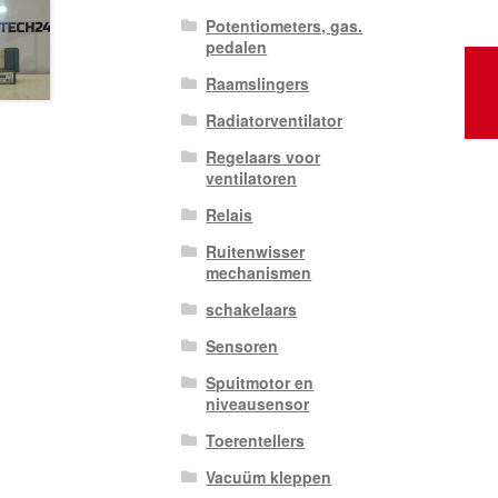
Potentiometers, gas.
pedalen
Raamslingers
Radiatorventilator
Regelaars voor
ventilatoren
Relais
Ruitenwisser
mechanismen
schakelaars
Sensoren
Spuitmotor en
niveausensor
Toerentellers
Vacuüm kleppen