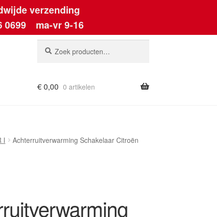
dwijde verzending
6 0699
ma-vr 9-16
Zoeken
Zoeken
naar:
€
0,00
0 artikelen
ount
 I
Achterruitverwarming Schakelaar Citroën
rruitverwarming