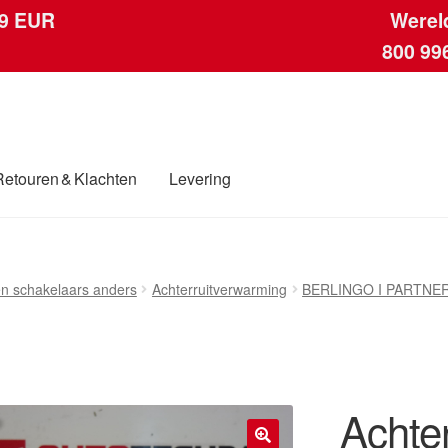
 9 EUR
Werel
800 99
Retouren & Klachten
Levering
ngen
Contact
Kassa
Klachten
Klachtenprocedure
Levering
Mijn acc
en schakelaars anders
Achterruitverwarming
BERLINGO I PARTNER
ding
Winkelwagen
Achte