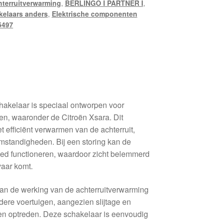
terruitverwarming
,
BERLINGO I PARTNER I
,
kelaars anders
,
Elektrische componenten
5497
hakelaar is speciaal ontworpen voor
en, waaronder de Citroën Xsara. Dit
t efficiënt verwarmen van de achterruit,
mstandigheden. Bij een storing kan de
oed functioneren, waardoor zicht belemmerd
vaar komt.
van de werking van de achterruitverwarming
udere voertuigen, aangezien slijtage en
en optreden. Deze schakelaar is eenvoudig