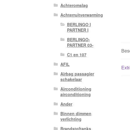
Achteromslag
Achterruitverwarming
BERLINGO I
PARTNER I
BERLINGO-
PARTNER 03-
Besc
C1 en 107
AFIL
Extr
Airbag passagier
schakelaar
Airconditioning
airconditioning
Ander
Binnen dimmen
verlichting
Brandstoftanks