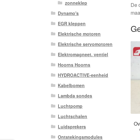
zonneklep
De o
maa
Dynamo's
EGR kleppen
Ge
Elektrische motoren
Elektrische servomotoren
Elektromagneet. ventiel
Hoorns Hoorns
HYDROACTIVE-eenheid
Kabelbomen
Lambda sondes
Luchtpomp
Luchtschalen
Ov
Luidsprekers
Ontstekingsmodules