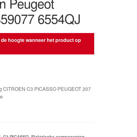
ën Peugeot
859077 6554QJ
 de hoogte wanneer het product op
s
ng CITROEN C3 PICASSO PEUGEOT 207
de
7
,
C3 PICASSO
,
Elektrische componenten
,