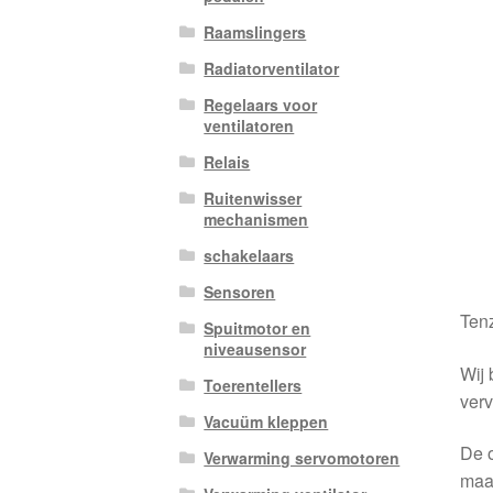
Raamslingers
Radiatorventilator
Regelaars voor
ventilatoren
Relais
Ruitenwisser
mechanismen
schakelaars
Sensoren
Tenz
Spuitmotor en
niveausensor
Wij 
Toerentellers
verv
Vacuüm kleppen
De o
Verwarming servomotoren
maa