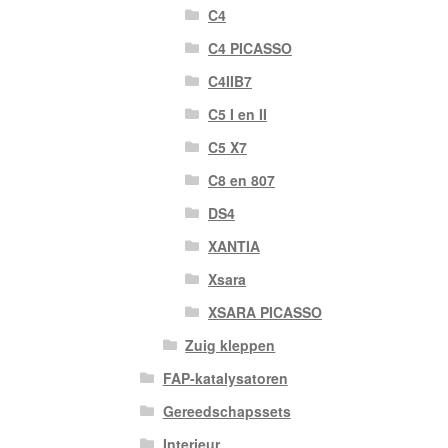
C4
C4 PICASSO
C4IIB7
C5 I en II
C5 X7
C8 en 807
DS4
XANTIA
Xsara
XSARA PICASSO
Zuig kleppen
FAP-katalysatoren
Gereedschapssets
Interieur