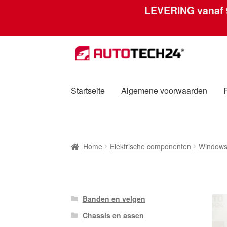
LEVERING vanaf
Ga
Ga
door
naar
naar
de
navigatie
inhoud
Startseite
Algemene voorwaarden
Home
Afdruk
Algemene voorwaarden
Betali
Home
Elektrische componenten
Windows
Over ons
Privacybeleid
Wereldwijde verzen
Banden en velgen
Chassis en assen