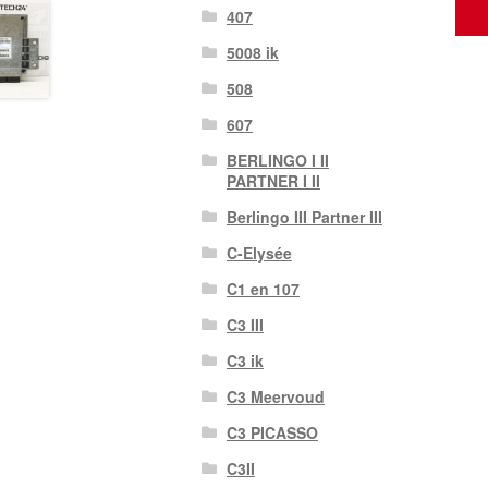
407
5008 ik
508
607
BERLINGO I II
PARTNER I II
Berlingo III Partner III
C-Elysée
C1 en 107
C3 III
C3 ik
C3 Meervoud
C3 PICASSO
C3II