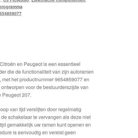
programma
654859077
Citroën en Peugeot is een essentieel
er die de functionaliteit van zijn autoramen
l, met het productnummer 9654859077 en
 ontworpen voor de bestuurderszijde van
e Peugeot 207.
op van tijd verslijten door regelmatig
m de schakelaar te vervangen als deze niet
altijd gemakkelijk uw ramen kunt openen en
edure is eenvoudig en vereist geen