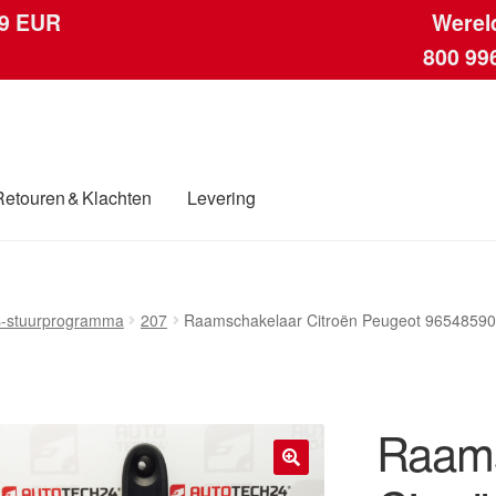
 9 EUR
Werel
800 99
Retouren & Klachten
Levering
ngen
Contact
Kassa
Klachten
Klachtenprocedure
Levering
Mijn acc
-stuurprogramma
207
Raamschakelaar Citroën Peugeot 9654859
ding
Winkelwagen
Raams
🔍