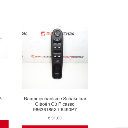
3
Raammechanisme Schakelaar
Citroën C3 Picasso
96636185XT 6490P7
€
91,00