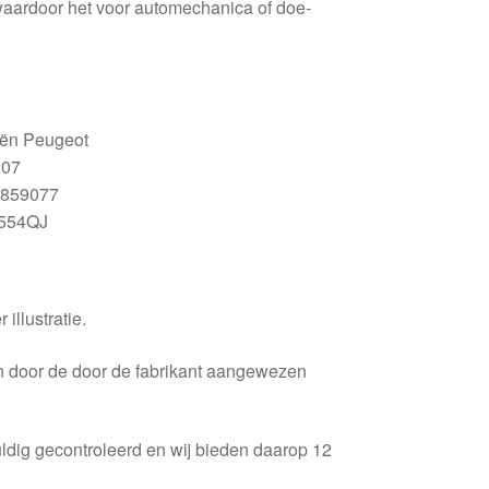
aardoor het voor automechanica of doe-
ën Peugeot
207
859077
554QJ
 illustratie.
en door de door de fabrikant aangewezen
ldig gecontroleerd en wij bieden daarop 12