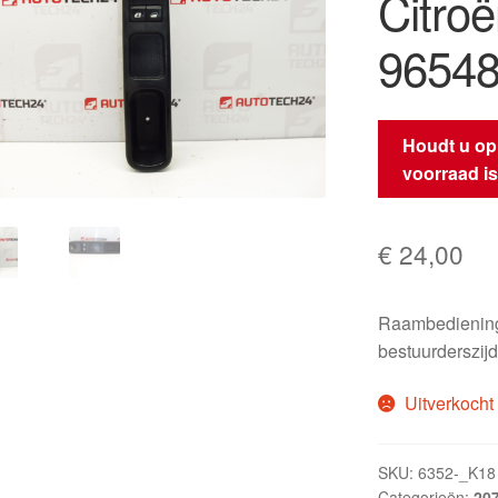
Citro
9654
Houdt u op
voorraad i
€
24,00
Raambedieni
bestuurderszij
Uitverkocht
SKU:
6352-_K18
Categorieën:
20