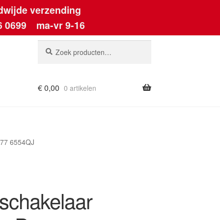
dwijde verzending
6 0699
ma-vr 9-16
Zoeken
Zoeken
naar:
€
0,00
0 artikelen
ount
077 6554QJ
chakelaar