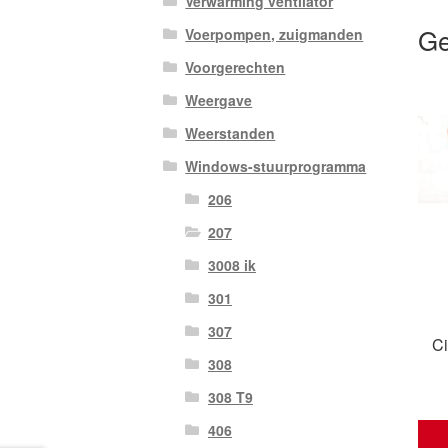
Verwarming ventilator
Ge
Voerpompen, zuigmanden
Voorgerechten
Weergave
Weerstanden
Windows-stuurprogramma
206
207
3008 ik
301
307
Ci
308
308 T9
406