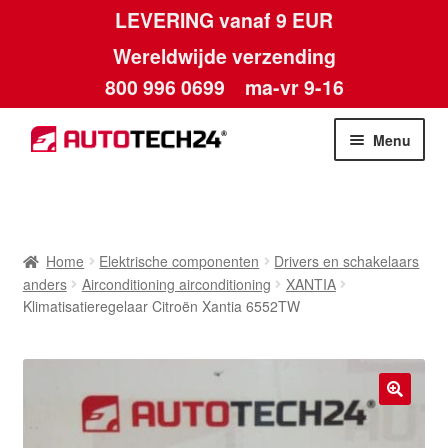
LEVERING vanaf 9 EUR
Wereldwijde verzending
800 996 0699
ma-vr 9-16
Ga
Ga
Menu
door
naar
naar
de
Home
navigatie
inhoud
Afdruk
Home
Elektrische componenten
Drivers en schakelaars
anders
Airconditioning airconditioning
XANTIA
Algemene voorwaarden
Klimatisatieregelaar Citroën Xantia 6552TW
Betalingen
Contact
🔍