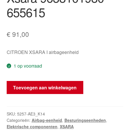
655615
€
91,00
CITROEN XSARA I airbageenheid
1 op voorraad
Airbagmodule
Toevoegen aan winkelwagen
Citroën
Xsara
9638101980
655615
SKU:
5257-AE3_K14
Categorieën:
Airbag-eenheid
,
Besturingseenheden
,
hoeveelheid
Elektrische componenten
,
XSARA