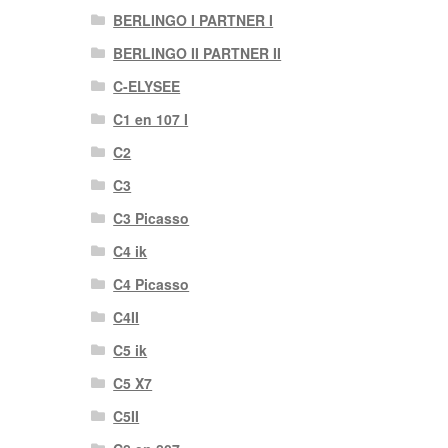
BERLINGO I PARTNER I
BERLINGO II PARTNER II
C-ELYSEE
C1 en 107 I
C2
C3
C3 Picasso
C4 ik
C4 Picasso
C4II
C5 ik
C5 X7
C5II