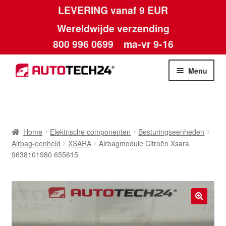
LEVERING vanaf 9 EUR
Wereldwijde verzending
800 996 0699
ma-vr 9-16
Ga
Ga
Menu
door
naar
naar
de
Home
navigatie
inhoud
Afdruk
Home
Elektrische componenten
Besturingseenheden
Airbag-eenheid
XSARA
Airbagmodule Citroën Xsara
Algemene voorwaarden
9638101980 655615
Betalingen
Contact
🔍