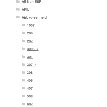
ABS en ESP
AFIL
Airbag-eenheid
1007
206
207
3008 ik
301
307 ik
308
406
407
508
607