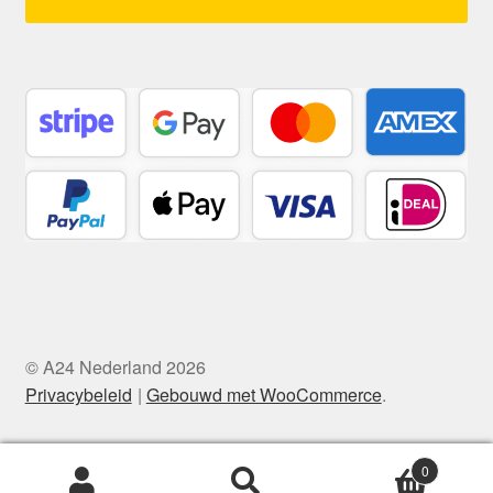
© A24 Nederland 2026
Privacybeleid
Gebouwd met WooCommerce
.
0
Zoeken
Zoeken