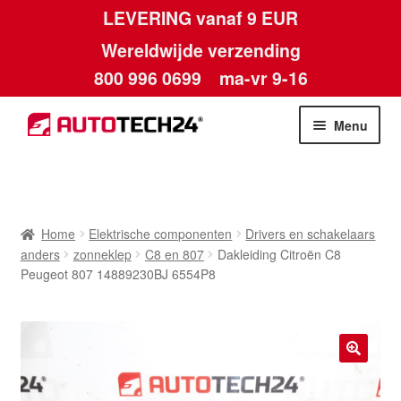
LEVERING vanaf 9 EUR
Wereldwijde verzending
800 996 0699
ma-vr 9-16
Ga
Ga
Menu
door
naar
naar
de
Home
navigatie
inhoud
Afdruk
Home
Elektrische componenten
Drivers en schakelaars
anders
zonneklep
C8 en 807
Dakleiding Citroën C8
Algemene voorwaarden
Peugeot 807 14889230BJ 6554P8
Betalingen
Contact
🔍