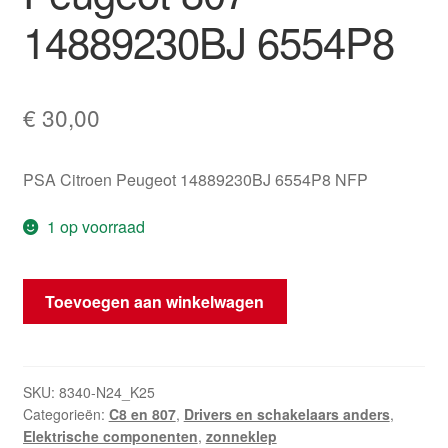
14889230BJ 6554P8
€
30,00
PSA Citroen Peugeot 14889230BJ 6554P8 NFP
1 op voorraad
Dakleiding
Toevoegen aan winkelwagen
Citroën
C8
Peugeot
807
SKU:
8340-N24_K25
Categorieën:
C8 en 807
,
Drivers en schakelaars anders
,
14889230BJ
Elektrische componenten
,
zonneklep
6554P8