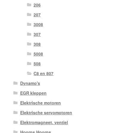
206
207
3008
307
308
5008
508
C8 en 807
Dynamo's
EGR kleppen
Elektrische motoren
Elektrische servomotoren
Elektromagneet. ventiel
Hoorns Hoorns