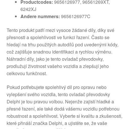
Productcodes:
9656126977, 96561269XT,
6242XJ
Andere nummers:
9656126977C
Tento produkt patří mezi vysoce žádané díly, díky své
přesnosti a spolehlivosti ve funkci řazení. Často se
hledají na trhu použitých autodílů pod uvedenými kódy,
což zajišťuje snadnou identifikaci a rychlou výměnu.
Náhradní díly, jako je tento ovladač převodovky,
prodlužují životnost vašeho vozidla a zlepšují jeho
celkovou funkčnost.
Pokud potřebujete spolehlivý díl pro opravu nebo
vylepšení svého vozidla, tento ovladač převodovky
Delphi je tou pravou volbou. Nejenže zajistí hladké a
přesné řazení, ale také dodá vášemu vozidlu potřebnou
robustnost a spolehlivost. Vyberte si kvalitu a zkušenosti,
které přináší značka Delphi, a ujistěte se, že vaše