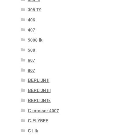
308 T9
406
407
5008 ik
508
607
807
BERLIJN II
BERLIJN III
BERLIJN Ik
C-crosser 4007
C-ELYSEE
C1 ik