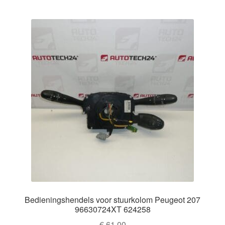
Bedieningshendels voor stuurkolom Peugeot 207
96630724XT 624258
€
61,00