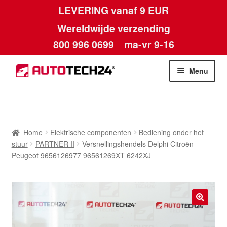
LEVERING vanaf 9 EUR
Wereldwijde verzending
800 996 0699
ma-vr 9-16
Ga
Ga
Menu
door
naar
naar
de
Home
navigatie
inhoud
Afdruk
Home
Elektrische componenten
Bediening onder het
stuur
PARTNER II
Versnellingshendels Delphi Citroën
Algemene voorwaarden
Peugeot 9656126977 96561269XT 6242XJ
Betalingen
Contact
🔍