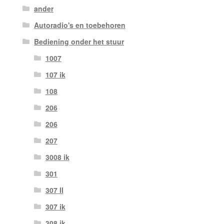
ander
Autoradio's en toebehoren
Bediening onder het stuur
1007
107 ik
108
206
206
207
3008 ik
301
307 II
307 ik
308 ik