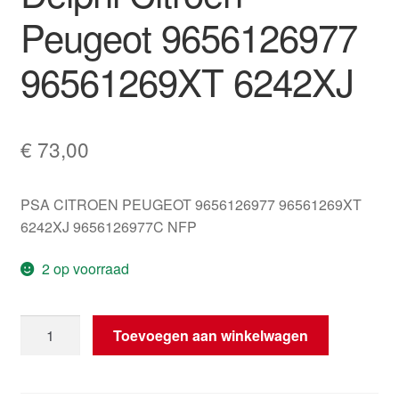
Peugeot 9656126977
96561269XT 6242XJ
€
73,00
PSA CITROEN PEUGEOT 9656126977 96561269XT
6242XJ 9656126977C NFP
2 op voorraad
Versnellingshendels
Toevoegen aan winkelwagen
Delphi
Citroën
Peugeot