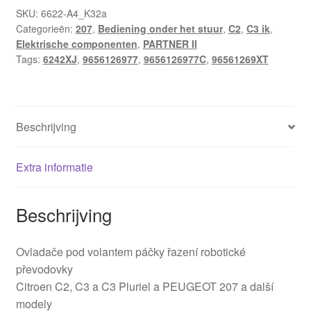
9656126977
SKU:
6622-A4_K32a
Categorieën:
207
,
Bediening onder het stuur
,
C2
,
C3 ik
,
96561269XT
Elektrische componenten
,
PARTNER II
6242XJ
Tags:
6242XJ
,
9656126977
,
9656126977C
,
96561269XT
hoeveelheid
Beschrijving
Extra informatie
Beschrijving
Ovladače pod volantem páčky řazení robotické
převodovky
Citroen C2, C3 a C3 Pluriel a PEUGEOT 207 a další
modely