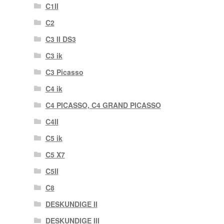
C1II
C2
C3 II DS3
C3 ik
C3 Picasso
C4 ik
C4 PICASSO, C4 GRAND PICASSO
C4II
C5 ik
C5 X7
C5II
C8
DESKUNDIGE II
DESKUNDIGE III