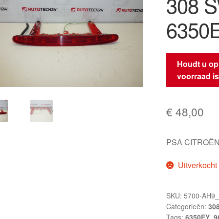
308 
6350
Houdt u op
voorraad i
€
48,00
PSA CITROËN
Uitverkocht
SKU:
5700-AH9
Categorieën:
30
Tags:
6350EY
,
9