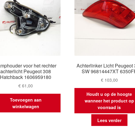
mphouder voor het rechter
Achterlinker Licht Peugeot
achterlicht Peugeot 308
SW 96814447XT 6350F
Hatchback 1606959180
€
103,00
€
61,00
Houdt u op de hoogte
Toevoegen aan
wanneer het product op
winkelwagen
voorraad is
Lees verder