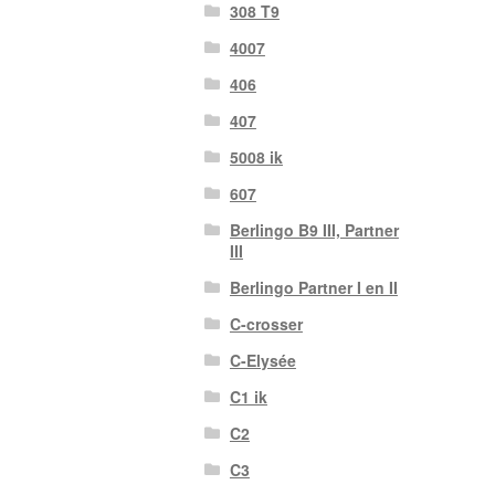
308 T9
4007
406
407
5008 ik
607
Berlingo B9 III, Partner
III
Berlingo Partner I en II
C-crosser
C-Elysée
C1 ik
C2
C3