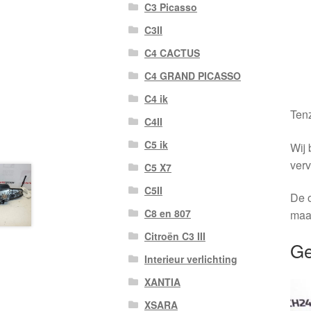
C3 Picasso
C3II
C4 CACTUS
C4 GRAND PICASSO
C4 ik
Tenz
C4II
C5 ik
Wij 
verv
C5 X7
C5II
De o
C8 en 807
maa
Citroën C3 III
Ge
Interieur verlichting
XANTIA
XSARA