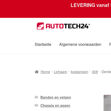
LEVERING vanaf
Ga
Ga
door
naar
naar
de
navigatie
inhoud
Startseite
Algemene voorwaarden
Home
Afdruk
Algemene voorwaarden
Betali
Home
Lichaam
koplampen
308
Derde
Over ons
Privacybeleid
Wereldwijde verzen
Banden en velgen
Chassis en assen