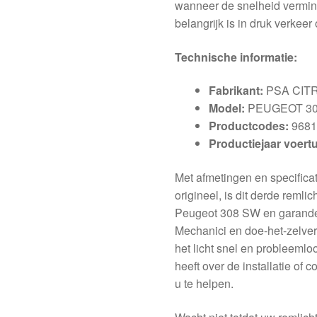
wanneer de snelheid verminde
belangrijk is in druk verkee
Technische informatie:
Fabrikant:
PSA CIT
Model:
PEUGEOT 3
Productcodes:
9681
Productiejaar voertu
Met afmetingen en specifica
origineel, is dit derde reml
Peugeot 308 SW en garandeer
Mechanici en doe-het-zelver
het licht snel en probleemloo
heeft over de installatie of c
u te helpen.