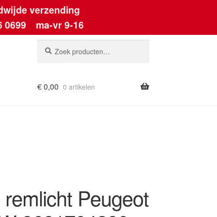
dwijde verzending
6 0699
ma-vr 9-16
Zoeken
Zoeken
naar:
€
0,00
0 artikelen
ount
 remlicht Peugeot