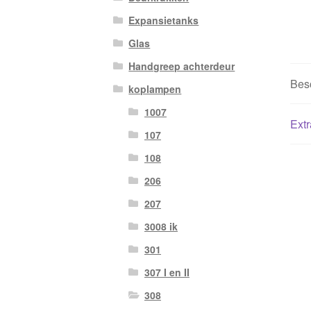
Expansietanks
Glas
Handgreep achterdeur
Besc
koplampen
1007
Extr
107
108
206
207
3008 ik
301
307 I en II
308