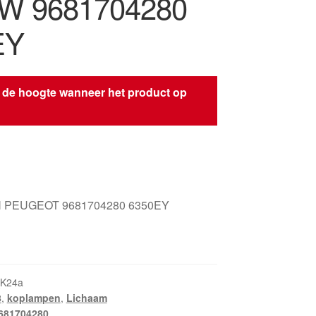
SW 9681704280
EY
 de hoogte wanneer het product op
s
 PEUGEOT 9681704280 6350EY
_K24a
8
,
koplampen
,
Lichaam
681704280