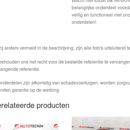
Wacht niet totdat uw remlicht
belangrijke onderdeel voor
veilig en functioneel met on
onderdelen!
ij anders vermeld in de beschrijving, zijn alle foto's uitsluitend ter
behouden ons het recht voor de bestelde referentie te vervang
angende referentie.
nderdelen zijn afkomstig van schadevoertuigen, worden zorgvu
nden garantie op de werking.
relateerde producten